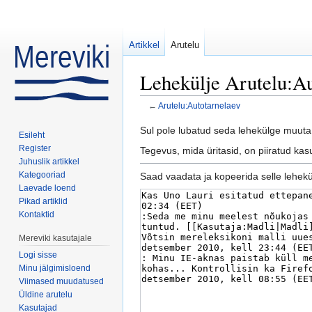
Artikkel
Arutelu
Lehekülje Arutelu:Au
←
Arutelu:Autotarnelaev
Mine:
navigeerimiskast
,
otsi
Sul pole lubatud seda lehekülge muuta 
Esileht
Register
Tegevus, mida üritasid, on piiratud ka
Juhuslik artikkel
Kategooriad
Saad vaadata ja kopeerida selle lehekül
Laevade loend
Pikad artiklid
Kontaktid
Mereviki kasutajale
Logi sisse
Minu jälgimisloend
Viimased muudatused
Üldine arutelu
Kasutajad