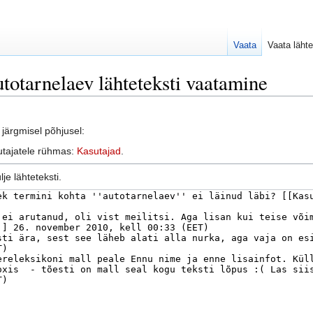
Vaata
Vaata lähte
totarnelaev lähteteksti vaatamine
järgmisel põhjusel:
sutajatele rühmas:
Kasutajad
.
je lähteteksti.