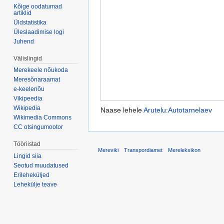
Kõige oodatumad
artiklid
Üldstatistika
Üleslaadimise logi
Juhend
Välislingid
Merekeele nõukoda
Meresõnaraamat
e-keelenõu
Vikipeedia
Wikipedia
Naase lehele
Arutelu:Autotarnelaev
Wikimedia Commons
CC otsingumootor
Tööriistad
Mereviki
Transpordiamet
Mereleksikon
Lingid siia
Seotud muudatused
Erileheküljed
Lehekülje teave