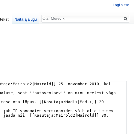
Logi sisse
Otsing
teksti
Näita ajalugu