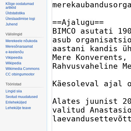
Kõige oodatumad
artiklid
Üldstatistika
Üleslaadimise logi
Juhend
Välislingid
Merekeele nõukoda
Meresõnaraamat
e-keelenõu
Vikipeedia
Wikipedia
Wikimedia Commons
CC otsingumootor
Tööriistad
Lingid siia
Seotud muudatused
Erileheküljed
Lehekülje teave