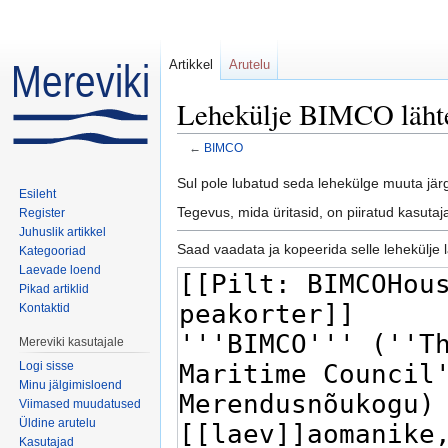
Artikkel
Arutelu
Lehekülje BIMCO lähte
←
BIMCO
Mine:
navigeerimiskast
,
otsi
Sul pole lubatud seda lehekülge muuta jär
Esileht
Tegevus, mida üritasid, on piiratud kasuta
Register
Juhuslik artikkel
Saad vaadata ja kopeerida selle lehekülje l
Kategooriad
Laevade loend
Pikad artiklid
Kontaktid
Mereviki kasutajale
Logi sisse
Minu jälgimisloend
Viimased muudatused
Üldine arutelu
Kasutajad