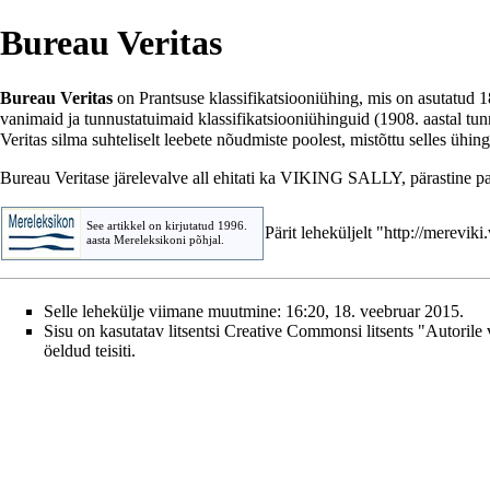
Bureau Veritas
Bureau Veritas
on Prantsuse
klassifikatsiooniühing
, mis on asutatud 1
vanimaid ja tunnustatuimaid klassifikatsiooniühinguid (1908. aastal tunn
Veritas silma suhteliselt leebete nõudmiste poolest, mistõttu selles ühin
Bureau Veritase järelevalve all ehitati ka VIKING SALLY, pärastine
p
See artikkel on kirjutatud 1996.
Pärit leheküljelt "
http://merevik
aasta
Mereleksikoni
põhjal.
Selle lehekülje viimane muutmine: 16:20, 18. veebruar 2015.
Sisu on kasutatav litsentsi
Creative Commonsi litsents "Autorile 
öeldud teisiti.