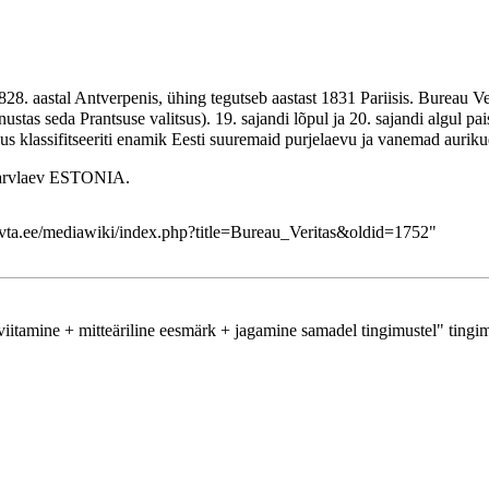
828. aastal Antverpenis, ühing tegutseb aastast 1831 Pariisis. Bureau Ve
ustas seda Prantsuse valitsus). 19. sajandi lõpul ja 20. sajandi algul pa
gus klassifitseeriti enamik Eesti suuremaid
purjelaevu
ja vanemad
aurik
arvlaev
ESTONIA
.
i.vta.ee/mediawiki/index.php?title=Bureau_Veritas&oldid=1752
"
viitamine + mitteäriline eesmärk + jagamine samadel tingimustel"
tingim