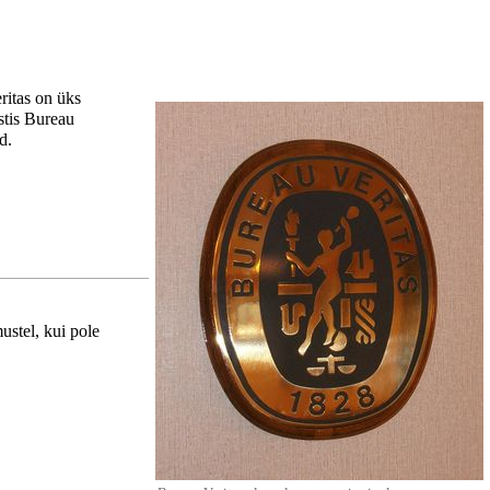
ritas on üks
istis Bureau
ud
.
ustel, kui pole