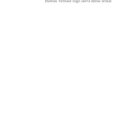
Bureau Veritase logo
laeva
messi
seinal