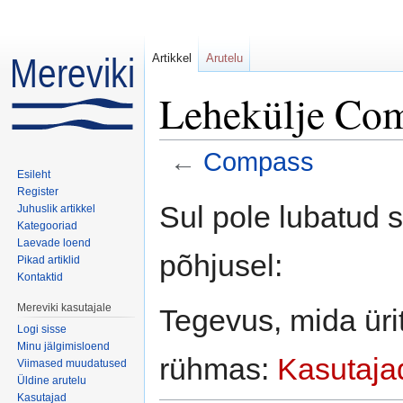
Artikkel
Arutelu
Lehekülje Com
←
Compass
Esileht
Mine:
navigeerimiskast
,
otsi
Register
Sul pole lubatud 
Juhuslik artikkel
Kategooriad
Laevade loend
põhjusel:
Pikad artiklid
Kontaktid
Mereviki kasutajale
Tegevus, mida ürit
Logi sisse
Minu jälgimisloend
rühmas:
Kasutaja
Viimased muudatused
Üldine arutelu
Kasutajad