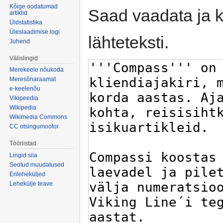
Kõige oodatumad
Saad vaadata ja k
artiklid
Üldstatistika
Üleslaadimise logi
lähteteksti.
Juhend
Välislingid
Merekeele nõukoda
Meresõnaraamat
e-keelenõu
Vikipeedia
Wikipedia
Wikimedia Commons
CC otsingumootor
Tööriistad
Lingid siia
Seotud muudatused
Erileheküljed
Lehekülje teave