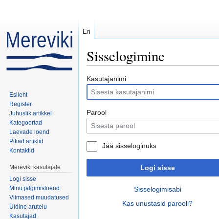
Eri
Sisselogimine
Mine:
navigeerimiskast
,
otsi
Kasutajanimi
Esileht
Register
Parool
Juhuslik artikkel
Kategooriad
Laevade loend
Pikad artiklid
Jää sisseloginuks
Kontaktid
Mereviki kasutajale
Logi sisse
Logi sisse
Minu jälgimisloend
Sisselogimisabi
Viimased muudatused
Kas unustasid parooli?
Üldine arutelu
Kasutajad