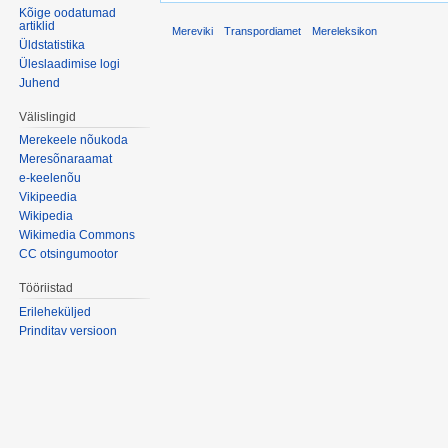
Kõige oodatumad
artiklid
Mereviki
Transpordiamet
Mereleksikon
Üldstatistika
Üleslaadimise logi
Juhend
Välislingid
Merekeele nõukoda
Meresõnaraamat
e-keelenõu
Vikipeedia
Wikipedia
Wikimedia Commons
CC otsingumootor
Tööriistad
Erileheküljed
Prinditav versioon