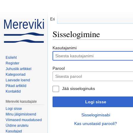
Eri
Sisselogimine
Mine:
navigeerimiskast
,
otsi
Kasutajanimi
Esileht
Register
Parool
Juhuslik artikkel
Kategooriad
Laevade loend
Pikad artiklid
Jää sisseloginuks
Kontaktid
Mereviki kasutajale
Logi sisse
Logi sisse
Minu jälgimisloend
Sisselogimisabi
Viimased muudatused
Kas unustasid parooli?
Üldine arutelu
Kasutajad