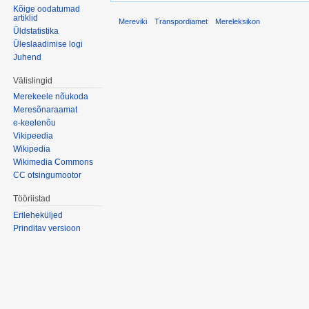
Kõige oodatumad
artiklid
Mereviki
Transpordiamet
Mereleksikon
Üldstatistika
Üleslaadimise logi
Juhend
Välislingid
Merekeele nõukoda
Meresõnaraamat
e-keelenõu
Vikipeedia
Wikipedia
Wikimedia Commons
CC otsingumootor
Tööriistad
Erileheküljed
Prinditav versioon