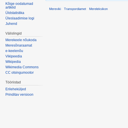
Kõige oodatumad
artiklid
Mereviki
Transpordiamet
Mereleksikon
Üldstatistika
Üleslaadimise logi
Juhend
Välislingid
Merekeele nõukoda
Meresõnaraamat
e-keelenõu
Vikipeedia
Wikipedia
Wikimedia Commons
CC otsingumootor
Tööriistad
Erileheküljed
Prinditav versioon