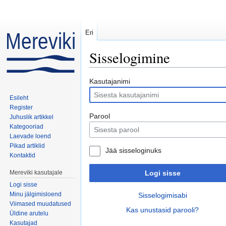
Eri
Sisselogimine
Mine:
navigeerimiskast
,
otsi
Kasutajanimi
Esileht
Register
Parool
Juhuslik artikkel
Kategooriad
Laevade loend
Pikad artiklid
Jää sisseloginuks
Kontaktid
Mereviki kasutajale
Logi sisse
Logi sisse
Minu jälgimisloend
Sisselogimisabi
Viimased muudatused
Kas unustasid parooli?
Üldine arutelu
Kasutajad