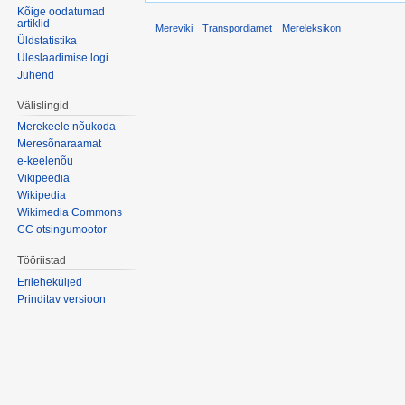
Kõige oodatumad
artiklid
Mereviki
Transpordiamet
Mereleksikon
Üldstatistika
Üleslaadimise logi
Juhend
Välislingid
Merekeele nõukoda
Meresõnaraamat
e-keelenõu
Vikipeedia
Wikipedia
Wikimedia Commons
CC otsingumootor
Tööriistad
Erileheküljed
Prinditav versioon