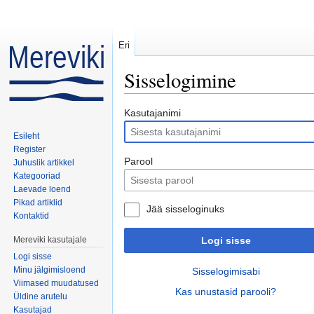
Eri
Sisselogimine
Mine:
navigeerimiskast
,
otsi
Kasutajanimi
Esileht
Register
Parool
Juhuslik artikkel
Kategooriad
Laevade loend
Pikad artiklid
Jää sisseloginuks
Kontaktid
Mereviki kasutajale
Logi sisse
Logi sisse
Minu jälgimisloend
Sisselogimisabi
Viimased muudatused
Kas unustasid parooli?
Üldine arutelu
Kasutajad