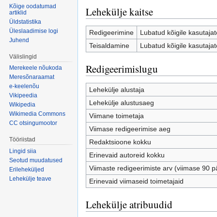
Kõige oodatumad
Lehekülje kaitse
artiklid
Üldstatistika
Üleslaadimise logi
Redigeerimine
Lubatud kõigile kasutajate
Juhend
Teisaldamine
Lubatud kõigile kasutajate
Välislingid
Redigeerimislugu
Merekeele nõukoda
Meresõnaraamat
e-keelenõu
Lehekülje alustaja
Vikipeedia
Lehekülje alustusaeg
Wikipedia
Wikimedia Commons
Viimane toimetaja
CC otsingumootor
Viimase redigeerimise aeg
Tööriistad
Redaktsioone kokku
Lingid siia
Erinevaid autoreid kokku
Seotud muudatused
Viimaste redigeerimiste arv (viimase 90 p
Erileheküljed
Lehekülje teave
Erinevaid viimaseid toimetajaid
Lehekülje atribuudid