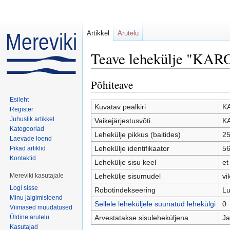
Artikkel
Arutelu
Teave lehekülje "KAR
Mine:
navigeerimiskast
,
otsi
Põhiteave
Esileht
Kuvatav pealkiri
K
Register
Juhuslik artikkel
Vaikejärjestusvõti
K
Kategooriad
Lehekülje pikkus (baitides)
2
Laevade loend
Lehekülje identifikaator
5
Pikad artiklid
Kontaktid
Lehekülje sisu keel
et
Mereviki kasutajale
Lehekülje sisumudel
vi
Logi sisse
Robotindekseering
Lu
Minu jälgimisloend
Sellele leheküljele suunatud lehekülgi
0
Viimased muudatused
Üldine arutelu
Arvestatakse sisuleheküljena
Ja
Kasutajad