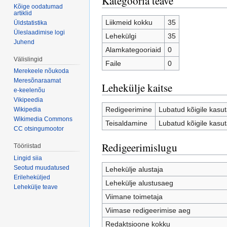
Kategooria teave
Kõige oodatumad
artiklid
Liikmeid kokku
35
Üldstatistika
Üleslaadimise logi
Lehekülgi
35
Juhend
Alamkategooriaid
0
Välislingid
Faile
0
Merekeele nõukoda
Meresõnaraamat
Lehekülje kaitse
e-keelenõu
Vikipeedia
Redigeerimine
Lubatud kõigile kasuta
Wikipedia
Wikimedia Commons
Teisaldamine
Lubatud kõigile kasuta
CC otsingumootor
Redigeerimislugu
Tööriistad
Lingid siia
Seotud muudatused
Lehekülje alustaja
Erileheküljed
Lehekülje alustusaeg
Lehekülje teave
Viimane toimetaja
Viimase redigeerimise aeg
Redaktsioone kokku