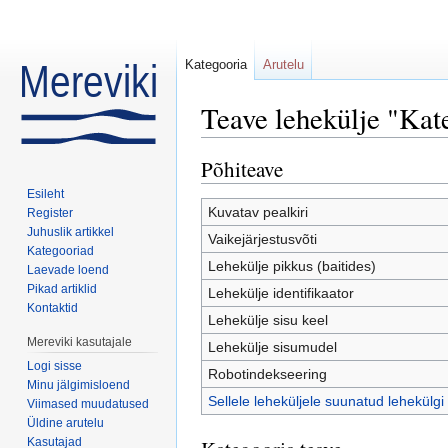
Kategooria
Arutelu
Teave lehekülje "Kat
Mine:
navigeerimiskast
,
otsi
Põhiteave
Esileht
Kuvatav pealkiri
Register
Juhuslik artikkel
Vaikejärjestusvõti
Kategooriad
Lehekülje pikkus (baitides)
Laevade loend
Pikad artiklid
Lehekülje identifikaator
Kontaktid
Lehekülje sisu keel
Mereviki kasutajale
Lehekülje sisumudel
Logi sisse
Robotindekseering
Minu jälgimisloend
Sellele leheküljele suunatud lehekülgi
Viimased muudatused
Üldine arutelu
Kasutajad