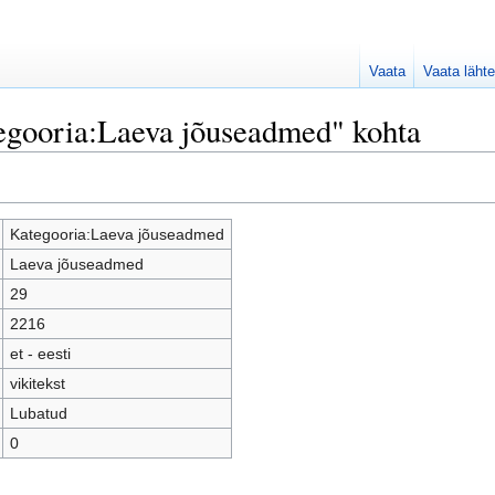
Vaata
Vaata lähte
egooria:Laeva jõuseadmed" kohta
Kategooria:Laeva jõuseadmed
Laeva jõuseadmed
29
2216
et - eesti
vikitekst
Lubatud
0