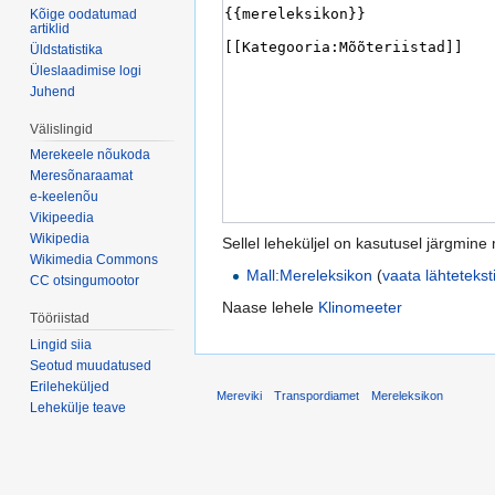
Kõige oodatumad
artiklid
Üldstatistika
Üleslaadimise logi
Juhend
Välislingid
Merekeele nõukoda
Meresõnaraamat
e-keelenõu
Vikipeedia
Wikipedia
Sellel leheküljel on kasutusel järgmine 
Wikimedia Commons
Mall:Mereleksikon
(
vaata lähtetekst
CC otsingumootor
Naase lehele
Klinomeeter
Tööriistad
Lingid siia
Seotud muudatused
Erileheküljed
Mereviki
Transpordiamet
Mereleksikon
Lehekülje teave