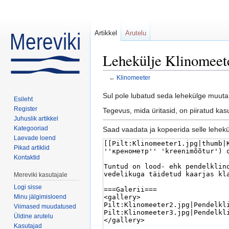
Artikkel
Arutelu
Lehekülje Klinomeete
←
Klinomeeter
Mine:
navigeerimiskast
,
otsi
Sul pole lubatud seda lehekülge muuta 
Esileht
Register
Tegevus, mida üritasid, on piiratud ka
Juhuslik artikkel
Kategooriad
Saad vaadata ja kopeerida selle lehekül
Laevade loend
Pikad artiklid
Kontaktid
Mereviki kasutajale
Logi sisse
Minu jälgimisloend
Viimased muudatused
Üldine arutelu
Kasutajad