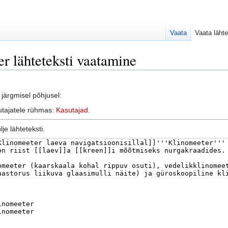
Vaata
Vaata lähte
r lähteteksti vaatamine
järgmisel põhjusel:
sutajatele rühmas:
Kasutajad
.
je lähteteksti.