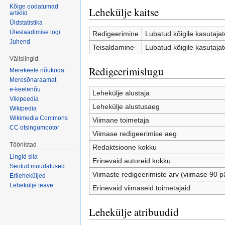
Kõige oodatumad
Lehekülje kaitse
artiklid
Üldstatistika
Üleslaadimise logi
Redigeerimine
Lubatud kõigile kasutajate
Juhend
Teisaldamine
Lubatud kõigile kasutajate
Välislingid
Redigeerimislugu
Merekeele nõukoda
Meresõnaraamat
e-keelenõu
Lehekülje alustaja
Vikipeedia
Lehekülje alustusaeg
Wikipedia
Wikimedia Commons
Viimane toimetaja
CC otsingumootor
Viimase redigeerimise aeg
Tööriistad
Redaktsioone kokku
Lingid siia
Erinevaid autoreid kokku
Seotud muudatused
Viimaste redigeerimiste arv (viimase 90 p
Erileheküljed
Lehekülje teave
Erinevaid viimaseid toimetajaid
Lehekülje atribuudid