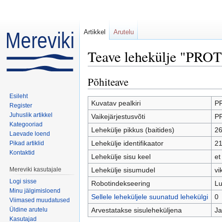
Artikkel
Arutelu
Teave lehekülje "PRO
Mine:
navigeerimiskast
,
otsi
Põhiteave
Esileht
Kuvatav pealkiri
P
Register
Juhuslik artikkel
Vaikejärjestusvõti
P
Kategooriad
Lehekülje pikkus (baitides)
2
Laevade loend
Lehekülje identifikaator
2
Pikad artiklid
Kontaktid
Lehekülje sisu keel
et
Mereviki kasutajale
Lehekülje sisumudel
vi
Logi sisse
Robotindekseering
Lu
Minu jälgimisloend
Sellele leheküljele suunatud lehekülgi
0
Viimased muudatused
Üldine arutelu
Arvestatakse sisuleheküljena
Ja
Kasutajad