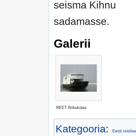
seisma Kihnu
sadamasse.
Galerii
REET Rohukülas
Kategooria
:
Eesti reisil