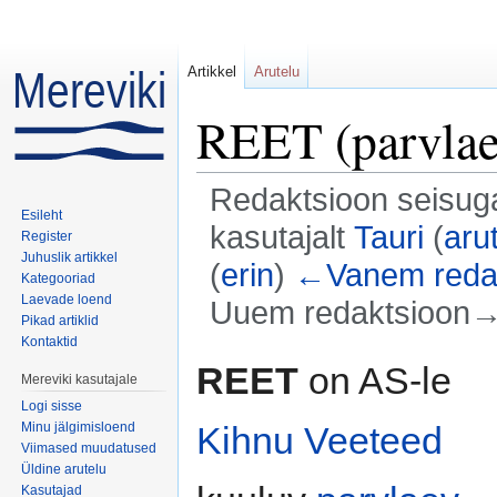
Artikkel
Arutelu
REET (parvlae
Redaktsioon seisuga
Esileht
kasutajalt
Tauri
(
aru
Register
Juhuslik artikkel
(
erin
)
←Vanem reda
Kategooriad
Laevade loend
Uuem redaktsioon→ 
Pikad artiklid
Mine:
navigeerimiskast
,
otsi
Kontaktid
REET
on AS-le
Mereviki kasutajale
Logi sisse
Minu jälgimisloend
Kihnu Veeteed
Viimased muudatused
Üldine arutelu
Kasutajad