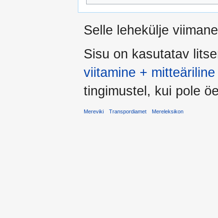
Selle lehekülje viiman
Sisu on kasutatav lits
viitamine + mitteärili
tingimustel, kui pole öel
Mereviki
Transpordiamet
Mereleksikon