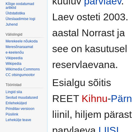
kuuluv
parvlaev
.
Kõige oodatumad
artiklid
Üldstatistika
Laev osteti 2003.
Üleslaadimise logi
Juhend
aastal Norrast ja
Välislingid
Merekeele nõukoda
see on kasutusel
Meresõnaraamat
e-keelenõu
Vikipeedia
reservlaevana.
Wikipedia
Wikimedia Commons
CC otsingumootor
Esialgu sõitis
Tööriistad
Lingid siia
REET
Kihnu
-
Pär
Seotud muudatused
Erileheküljed
Prinditav versioon
liinil, hiljem pärast
Püsilink
Lehekülje teave
parvlaeva
LIISI