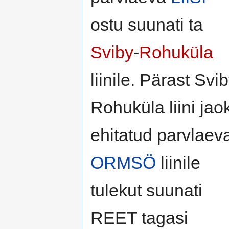
ostu suunati ta
Sviby
-
Rohuküla
liinile. Pärast Svib
Rohuküla liini jao
ehitatud parvlaev
ORMSÖ
liinile
tulekut suunati
REET tagasi