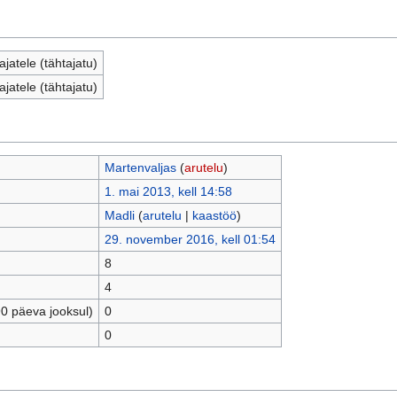
jatele (tähtajatu)
jatele (tähtajatu)
Martenvaljas
(
arutelu
)
1. mai 2013, kell 14:58
Madli
(
arutelu
|
kaastöö
)
29. november 2016, kell 01:54
8
4
90 päeva jooksul)
0
0