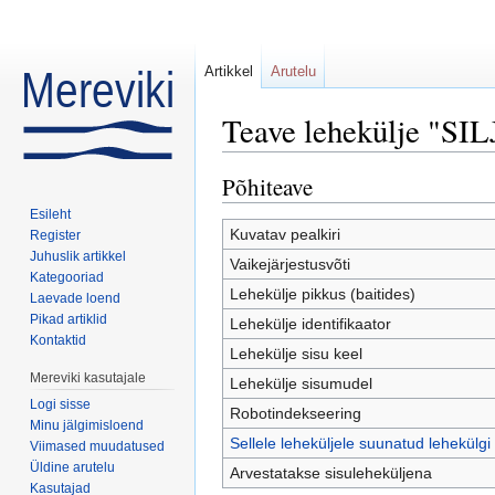
Artikkel
Arutelu
Teave lehekülje "
Mine:
navigeerimiskast
,
otsi
Põhiteave
Esileht
Kuvatav pealkiri
Register
Juhuslik artikkel
Vaikejärjestusvõti
Kategooriad
Lehekülje pikkus (baitides)
Laevade loend
Pikad artiklid
Lehekülje identifikaator
Kontaktid
Lehekülje sisu keel
Mereviki kasutajale
Lehekülje sisumudel
Logi sisse
Robotindekseering
Minu jälgimisloend
Sellele leheküljele suunatud lehekülgi
Viimased muudatused
Üldine arutelu
Arvestatakse sisuleheküljena
Kasutajad