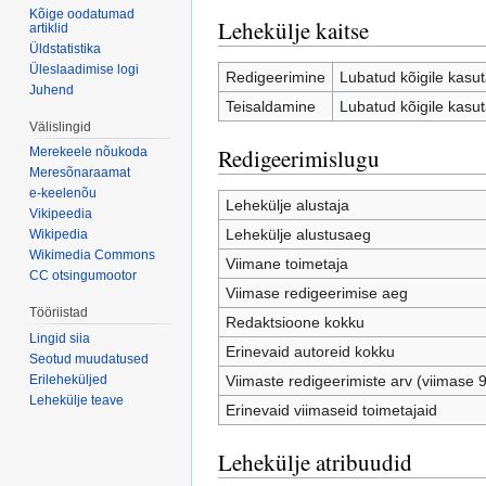
Kõige oodatumad
Lehekülje kaitse
artiklid
Üldstatistika
Üleslaadimise logi
Redigeerimine
Lubatud kõigile kasuta
Juhend
Teisaldamine
Lubatud kõigile kasuta
Välislingid
Redigeerimislugu
Merekeele nõukoda
Meresõnaraamat
e-keelenõu
Lehekülje alustaja
Vikipeedia
Lehekülje alustusaeg
Wikipedia
Wikimedia Commons
Viimane toimetaja
CC otsingumootor
Viimase redigeerimise aeg
Tööriistad
Redaktsioone kokku
Lingid siia
Erinevaid autoreid kokku
Seotud muudatused
Viimaste redigeerimiste arv (viimase 
Erileheküljed
Lehekülje teave
Erinevaid viimaseid toimetajaid
Lehekülje atribuudid