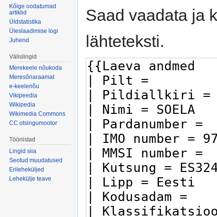
Kõige oodatumad
Saad vaadata ja k
artiklid
Üldstatistika
Üleslaadimise logi
lähteteksti.
Juhend
Välislingid
Merekeele nõukoda
Meresõnaraamat
e-keelenõu
Vikipeedia
Wikipedia
Wikimedia Commons
CC otsingumootor
Tööriistad
Lingid siia
Seotud muudatused
Erileheküljed
Lehekülje teave