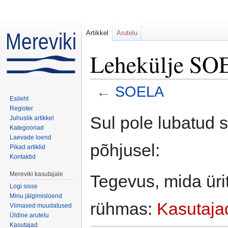
Artikkel
Arutelu
Lehekülje SOE
←
SOELA
Esileht
Mine:
navigeerimiskast
,
otsi
Register
Sul pole lubatud 
Juhuslik artikkel
Kategooriad
Laevade loend
põhjusel:
Pikad artiklid
Kontaktid
Mereviki kasutajale
Tegevus, mida ürit
Logi sisse
Minu jälgimisloend
rühmas:
Kasutaja
Viimased muudatused
Üldine arutelu
Kasutajad