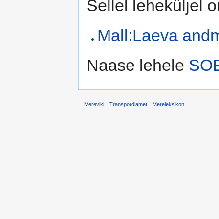
Sellel leheküljel 
Mall:Laeva and
Naase lehele
SO
Mereviki
Transpordiamet
Mereleksikon