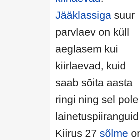
Jääklassiga
suur
parvlaev on küll
aeglasem kui
kiirlaevad, kuid
saab sõita aasta
ringi ning sel pole
lainetuspiiranguid
Kiirus 27
sõlme
o