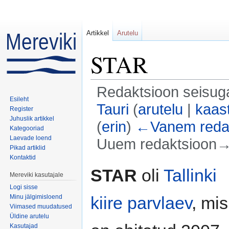
Artikkel
Arutelu
STAR
Redaktsioon seisuga 
Esileht
Tauri
(
arutelu
|
kaas
Register
Juhuslik artikkel
(
erin
)
←Vanem reda
Kategooriad
Laevade loend
Uuem redaktsioon→ 
Pikad artiklid
Mine:
navigeerimiskast
,
otsi
Kontaktid
STAR
oli
Tallinki
Mereviki kasutajale
Logi sisse
Minu jälgimisloend
kiire parvlaev
, mis
Viimased muudatused
Üldine arutelu
Kasutajad