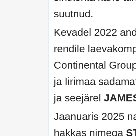
suutnud.
Kevadel 2022 and
rendile laevakompa
Continental Group
ja Iirimaa sadama
ja seejärel
JAMES
Jaanuaris 2025 na
hakkas nimega
S