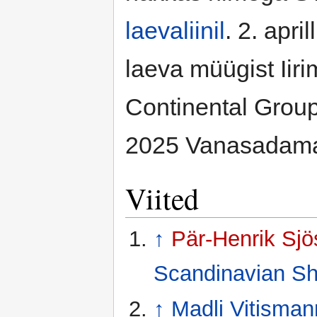
laevaliinil
. 2. apri
laeva müügist Iiri
Continental Group p
2025 Vanasadam
Viited
↑
Pär-Henrik Sjö
Scandinavian Sh
↑
Madli Vitisman