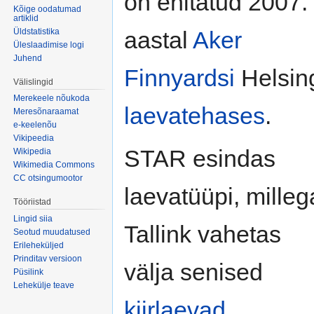
on ehitatud 2007.
Kõige oodatumad
artiklid
Üldstatistika
aastal
Aker
Üleslaadimise logi
Juhend
Finnyardsi
Helsin
Välislingid
Merekeele nõukoda
laevatehases
.
Meresõnaraamat
e-keelenõu
Vikipeedia
STAR esindas
Wikipedia
Wikimedia Commons
CC otsingumootor
laevatüüpi, milleg
Tööriistad
Lingid siia
Tallink vahetas
Seotud muudatused
Erileheküljed
Prinditav versioon
välja senised
Püsilink
Lehekülje teave
kiirlaevad
.