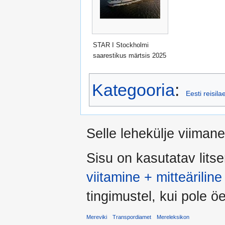
STAR I Stockholmi
saarestikus märtsis 2025
Kategooria
:
Eesti reisil
Selle lehekülje viiman
Sisu on kasutatav lits
viitamine + mitteärili
tingimustel, kui pole öel
Mereviki
Transpordiamet
Mereleksikon