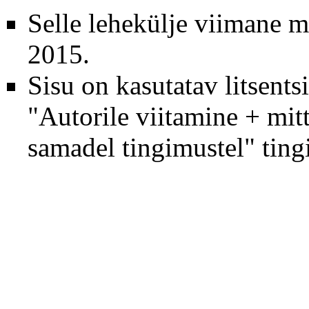
Selle lehekülje viimane 
2015.
Sisu on kasutatav litsents
"Autorile viitamine + mit
samadel tingimustel"
tingi