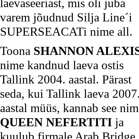
laevaseeriast, mis oli juba
varem jõudnud
Silja Line
´i
SUPERSEACATi
nime all.
Toona
SHANNON ALEXI
nime kandnud laeva ostis
Tallink 2004. aastal. Pärast
seda, kui Tallink laeva 2007
aastal müüs, kannab see nim
QUEEN NEFERTITI
ja
kuulub firmale Arab Bridge