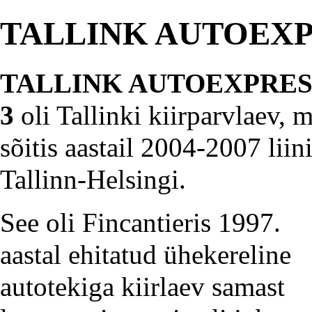
TALLINK AUTOEXP
TALLINK AUTOEXPRES
3
oli
Tallinki
kiir
parvlaev
, m
sõitis aastail 2004-2007 liini
Tallinn-Helsingi
.
See oli
Fincantieris
1997.
aastal ehitatud ühekereline
autotekiga
kiirlaev
samast