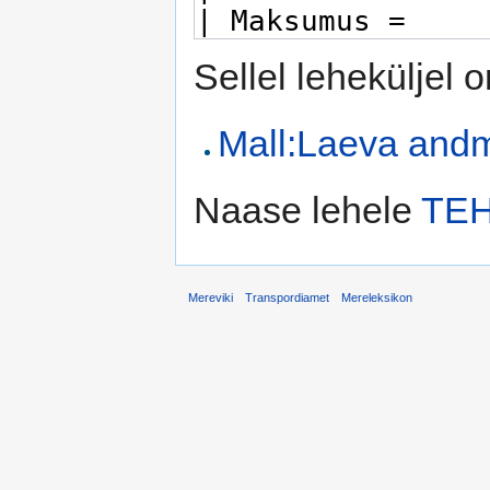
Sellel leheküljel 
Mall:Laeva and
Naase lehele
TE
Mereviki
Transpordiamet
Mereleksikon