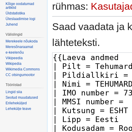
rühmas:
Kasutaja
Kõige oodatumad
artiklid
Üldstatistika
Üleslaadimise logi
Saad vaadata ja k
Juhend
Välislingid
lähteteksti.
Merekeele nõukoda
Meresõnaraamat
e-keelenõu
Vikipeedia
Wikipedia
Wikimedia Commons
CC otsingumootor
Tööriistad
Lingid siia
Seotud muudatused
Erileheküljed
Lehekülje teave