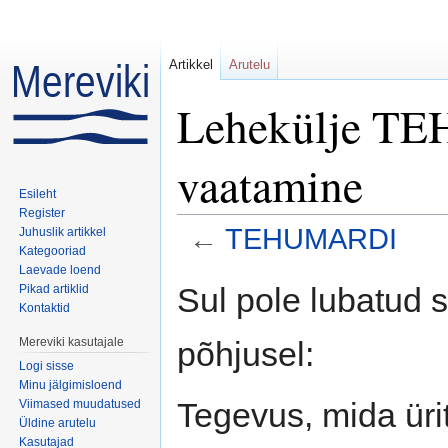
Artikkel
Arutelu
Lehekülje TE
vaatamine
Esileht
Register
←
TEHUMARDI
Juhuslik artikkel
Kategooriad
Mine:
navigeerimiskast
,
otsi
Laevade loend
Sul pole lubatud 
Pikad artiklid
Kontaktid
põhjusel:
Mereviki kasutajale
Logi sisse
Minu jälgimisloend
Tegevus, mida ürit
Viimased muudatused
Üldine arutelu
Kasutajad