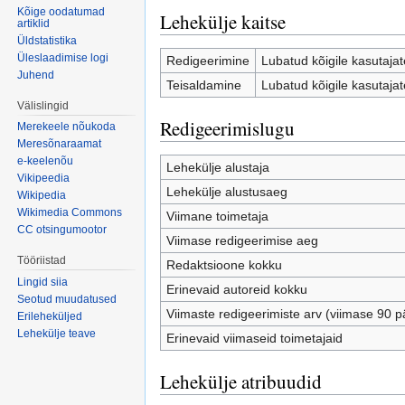
Kõige oodatumad
Lehekülje kaitse
artiklid
Üldstatistika
Üleslaadimise logi
Redigeerimine
Lubatud kõigile kasutajate
Juhend
Teisaldamine
Lubatud kõigile kasutajate
Välislingid
Redigeerimislugu
Merekeele nõukoda
Meresõnaraamat
e-keelenõu
Lehekülje alustaja
Vikipeedia
Lehekülje alustusaeg
Wikipedia
Wikimedia Commons
Viimane toimetaja
CC otsingumootor
Viimase redigeerimise aeg
Tööriistad
Redaktsioone kokku
Lingid siia
Erinevaid autoreid kokku
Seotud muudatused
Viimaste redigeerimiste arv (viimase 90 p
Erileheküljed
Lehekülje teave
Erinevaid viimaseid toimetajaid
Lehekülje atribuudid