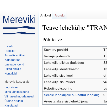
Artikkel
Arutelu
Teave lehekülje "TR
Mine:
navigeerimiskast
,
otsi
Põhiteave
Esileht
Kuvatav pealkiri
T
Register
Juhuslik artikkel
Vaikejärjestusvõti
T
Kategooriad
Lehekülje pikkus (baitides)
3
Laevade loend
Lehekülje identifikaator
1
Pikad artiklid
Kontaktid
Lehekülje sisu keel
et
Mereviki kasutajale
Lehekülje sisumudel
vi
Logi sisse
Robotindekseering
Lu
Minu jälgimisloend
Sellele leheküljele suunatud lehekülgi
0
Viimased muudatused
Üldine arutelu
Arvestatakse sisuleheküljena
Ja
Kasutajad