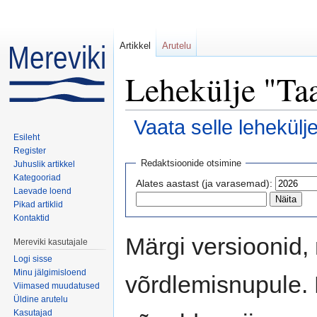
Artikkel
Arutelu
Lehekülje "Ta
Vaata selle lehekülj
Esileht
Mine:
navigeerimiskast
,
otsi
Register
Redaktsioonide otsimine
Juhuslik artikkel
Kategooriad
Alates aastast (ja varasemad):
Laevade loend
Pikad artiklid
Kontaktid
Märgi versioonid, 
Mereviki kasutajale
Logi sisse
Minu jälgimisloend
võrdlemisnupule. 
Viimased muudatused
Üldine arutelu
Kasutajad