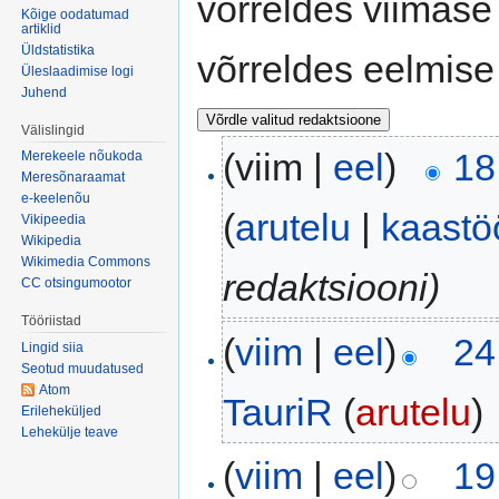
võrreldes viimase
Kõige oodatumad
artiklid
Üldstatistika
võrreldes eelmise
Üleslaadimise logi
Juhend
Välislingid
(viim |
eel
)
18
Merekeele nõukoda
Meresõnaraamat
e-keelenõu
(
arutelu
|
kaastö
Vikipeedia
Wikipedia
Wikimedia Commons
redaktsiooni)
CC otsingumootor
Tööriistad
(
viim
|
eel
)
24
Lingid siia
Seotud muudatused
Atom
TauriR
(
arutelu
)
‎
Erileheküljed
Lehekülje teave
(
viim
|
eel
)
19