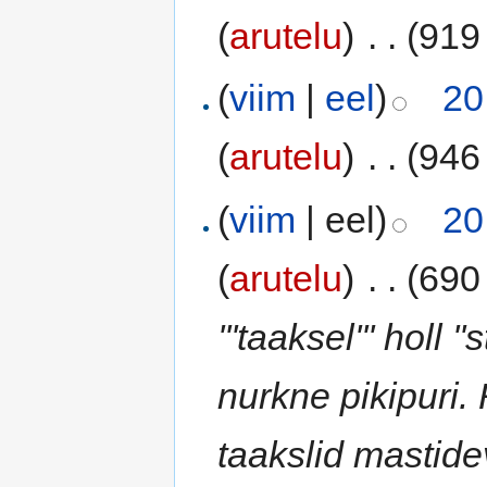
(
arutelu
)
‎
. .
(919 
(
viim
|
eel
)
20
(
arutelu
)
‎
. .
(946 
(
viim
| eel)
20
(
arutelu
)
‎
. .
(690 
'''taaksel''' holl '
nurkne pikipuri
taakslid mastide