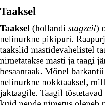
Taaksel
Taaksel
(hollandi
stagzeil
) 
nelinurkne piki
puri
.
Raapurj
taakslid
mastidevahelistel
ta
nimetatakse masti ja taagi jä
besaantaak
. Mõnel
barkantii
nelinurkne nokktaaksel, mil
jaktaagile
. Taagil tõstetavad
kuid nende nimetus oleneb pa