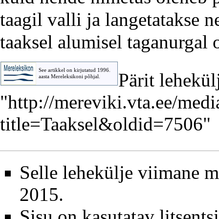
taagil
valli
ja langetatakse
n
taaksel alumisel taganurgal 
See artikkel on kirjutatud 1996.
Pärit lehekülj
aasta
Mereleksikoni
põhjal.
"
http://mereviki.vta.ee/med
title=Taaksel&oldid=7506
"
Selle lehekülje viimane 
2015.
Sisu on kasutatav litsents