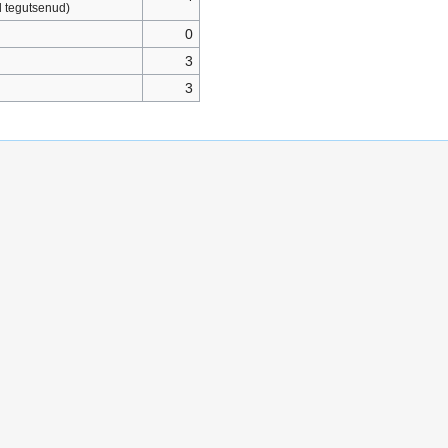
l tegutsenud)
0
3
3