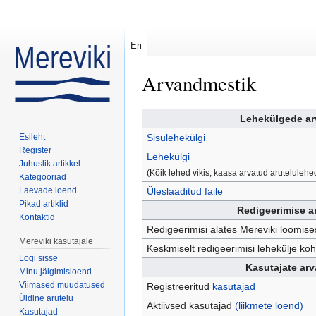
Eri
Arvandmestik
Mine:
navigeerimiskast
,
otsi
Lehekülgede a
Esileht
Sisulehekülgi
Register
Lehekülgi
Juhuslik artikkel
(Kõik lehed vikis, kaasa arvatud arutelule
Kategooriad
Laevade loend
Üleslaaditud faile
Pikad artiklid
Redigeerimise 
Kontaktid
Redigeerimisi alates Mereviki loomise
Mereviki kasutajale
Keskmiselt redigeerimisi lehekülje koh
Logi sisse
Kasutajate ar
Minu jälgimisloend
Viimased muudatused
Registreeritud
kasutajad
Üldine arutelu
Aktiivsed kasutajad
(liikmete loend)
Kasutajad