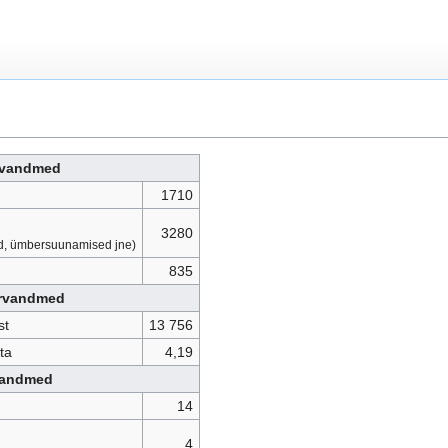
rvandmed
1710
3280
hed, ümbersuunamised jne)
835
arvandmed
st
13 756
ta
4,19
vandmed
14
4