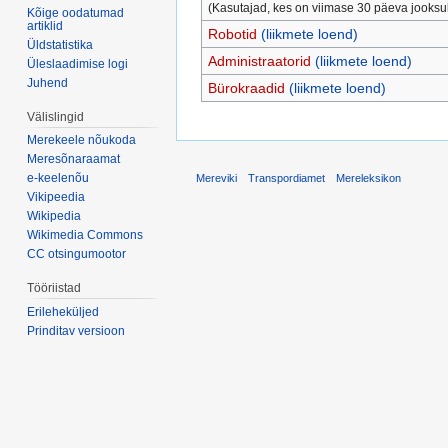
(Kasutajad, kes on viimase 30 päeva jooksu
Kõige oodatumad
artiklid
Robotid
(liikmete loend)
Üldstatistika
Administraatorid
(liikmete loend)
Üleslaadimise logi
Juhend
Bürokraadid
(liikmete loend)
Välislingid
Merekeele nõukoda
Meresõnaraamat
e-keelenõu
Mereviki
Transpordiamet
Mereleksikon
Vikipeedia
Wikipedia
Wikimedia Commons
CC otsingumootor
Tööriistad
Erileheküljed
Prinditav versioon