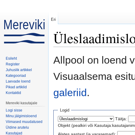
Eri
Üleslaadimisl
Mine:
navigeerimiskast
,
otsi
Allpool on loend v
Esileht
Register
Juhuslik artikkel
Visuaalsema esit
Kategooriad
Laevade loend
Pikad artiklid
galeriid
.
Kontaktid
Mereviki kasutajale
Logid
Logi sisse
Minu jälgimisloend
Täitja:
Viimased muudatused
Objekt (pealkiri või Kasutaja:kasutajanimi
Üldine arutelu
Kasutajad
Alates aastast (ja varasemad):