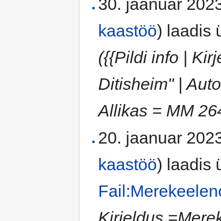
30. jaanuar 2023
kaastöö
)
laadis ü
({{Pildi info | K
Ditisheim" | Aut
Allikas = MM 26
20. jaanuar 2023
kaastöö
)
laadis ü
Fail:Merekeele
Kirjeldus =Mere