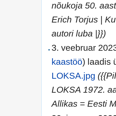
nõukoja 50. aas
Erich Torjus | K
autori luba |}})
3. veebruar 2023
kaastöö
)
laadis ü
LOKSA.jpg
({{Pi
LOKSA 1972. aas
Allikas = Eesti