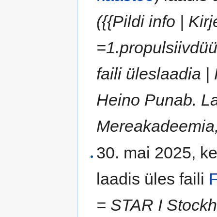
({{Pildi info | Kir
=1.propulsiivdüü
faili üleslaadia 
Heino Punab. L
Mereakadeemia, T
30. mai 2025, ke
laadis üles faili
F
= STAR I Stockho