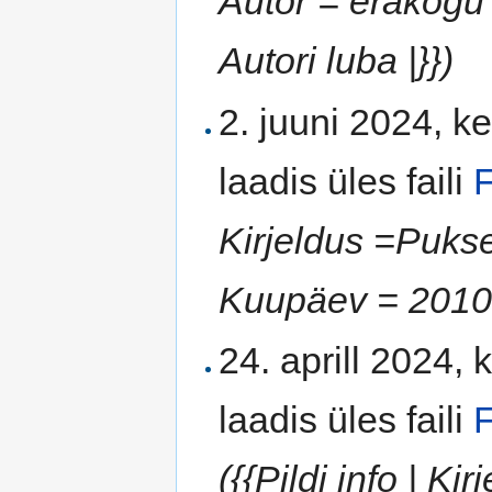
Autor = erakogu 
Autori luba |}})
2. juuni 2024, k
laadis üles faili
F
Kirjeldus =Pukser
Kuupäev = 2010 | 
24. aprill 2024, 
laadis üles faili
F
({{Pildi info | K