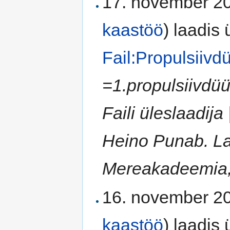
17. november 20
kaastöö
)
laadis ü
Fail:Propulsiivd
=1.propulsiivdüü
Faili üleslaadija
Heino Punab. L
Mereakadeemia, T
16. november 20
kaastöö
)
laadis ü