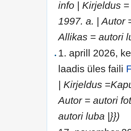
info | Kirjeldus
1997. a. | Autor 
Allikas = autori l
1. aprill 2026, k
laadis üles faili
F
| Kirjeldus =Kap
Autor = autori fo
autori luba |}})