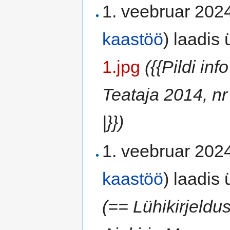
1. veebruar 2024
kaastöö
)
laadis ü
1.jpg
({{Pildi in
Teataja 2014, nr 
|}})
1. veebruar 2024
kaastöö
)
laadis ü
(== Lühikirjeldus 