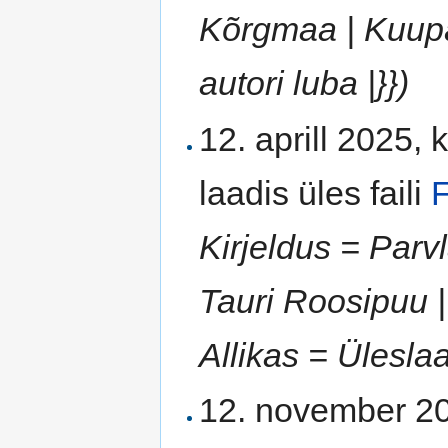
Kõrgmaa | Kuupä
autori luba |}})
12. aprill 2025, 
laadis üles faili
Kirjeldus = Parv
Tauri Roosipuu |
Allikas = Üleslaa
12. november 20