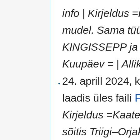
info | Kirjeldu
mudel. Sama tüü
KINGISSEPP ja V
Kuupäev = | Allik
24. aprill 2024, 
laadis üles faili
F
Kirjeldus =Kaat
sõitis Triigi–Orjak