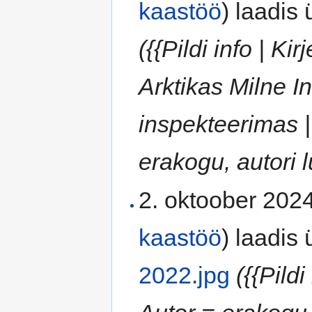
kaastöö
)
laadis ü
({{Pildi info | K
Arktikas Milne 
inspekteerimas |
erakogu, autori 
2. oktoober 2024
kaastöö
)
laadis ü
2022.jpg
({{Pild