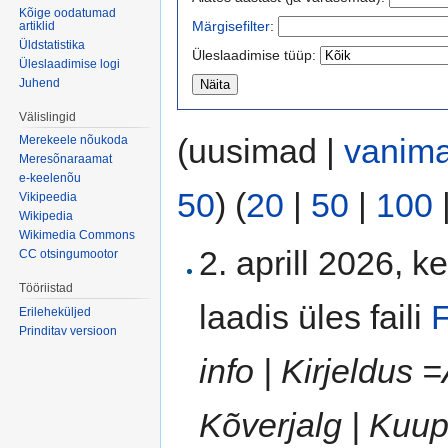
Kõige oodatumad
Märgisefilter
:
artiklid
Üldstatistika
Üleslaadimise tüüp:
Üleslaadimise logi
Juhend
Välislingid
(uusimad |
vanim
Merekeele nõukoda
Meresõnaraamat
e-keelenõu
50
) (
20
|
50
|
100
Vikipeedia
Wikipedia
Wikimedia Commons
2. aprill 2026, k
CC otsingumootor
Tööriistad
laadis üles faili
F
Erileheküljed
Prinditav versioon
info | Kirjeldus 
Kõverjalg | Kuup