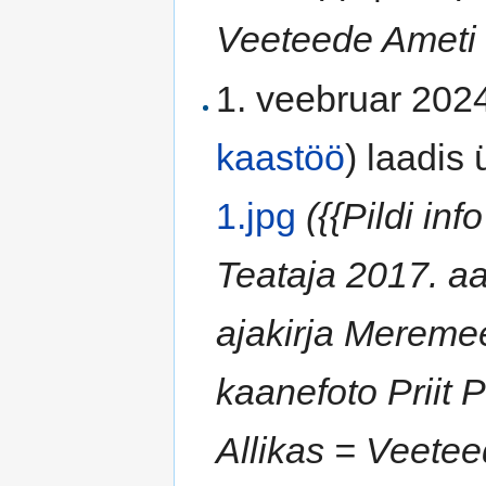
Veeteede Ameti T
1. veebruar 2024
kaastöö
)
laadis ü
1.jpg
({{Pildi in
Teataja 2017. a
ajakirja Meremee
kaanefoto Priit 
Allikas = Veetee