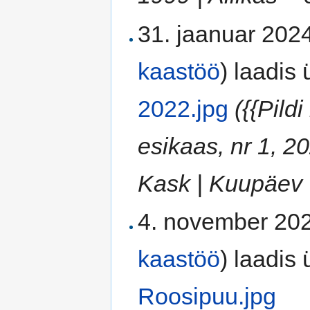
31. jaanuar 2024
kaastöö
)
laadis ü
2022.jpg
({{Pild
esikaas, nr 1, 2
Kask | Kuupäev =
4. november 202
kaastöö
)
laadis ü
Roosipuu.jpg