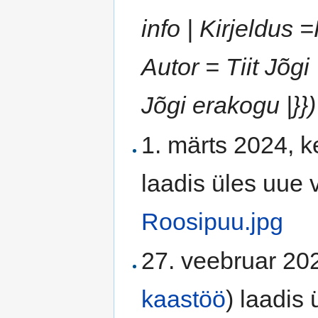
info | Kirjeldu
Autor = Tiit Jõgi
Jõgi erakogu |}})
1. märts 2024, k
laadis üles uue v
Roosipuu.jpg
27. veebruar 202
kaastöö
)
laadis ü