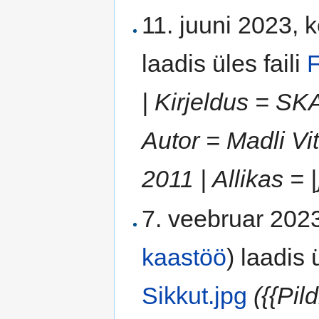
11. juuni 2023, 
laadis üles faili
F
| Kirjeldus = S
Autor = Madli Vi
2011 | Allikas = |
7. veebruar 2023
kaastöö
)
laadis ü
Sikkut.jpg
({{Pil