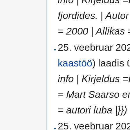
fjordides. | Aut
= 2000 | Allikas =
25. veebruar 202
kaastöö
)
laadis ü
info | Kirjeldus 
= Mart Saarso e
= autori luba |}})
25. veebruar 202