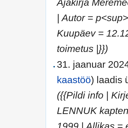
Ajakirja Mereme
| Autor = p<sup>
Kuupäev = 12.12
toimetus |}})
31. jaanuar 2024
kaastöö
)
laadis ü
({{Pildi info | K
LENNUK kaptenia
1999 | Allikas = 