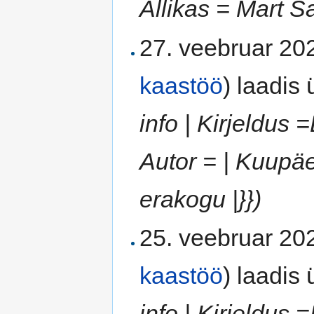
Allikas = Mart S
27. veebruar 202
kaastöö
)
laadis ü
info | Kirjeldus
Autor = | Kuupäe
erakogu |}})
25. veebruar 202
kaastöö
)
laadis ü
info | Kirjeldus