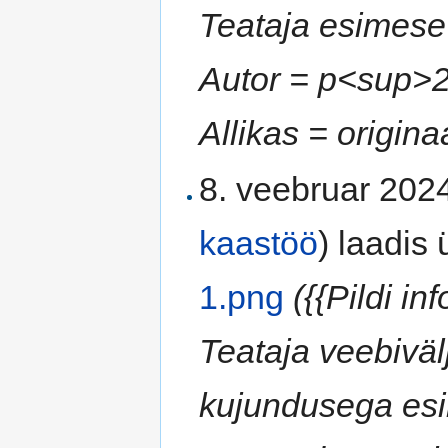
Teataja esimese 
Autor = p<sup>2
Allikas = origina
8. veebruar 2024
kaastöö
)
laadis ü
1.png
({{Pildi i
Teataja veebivä
kujundusega esik