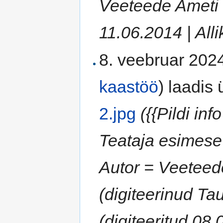
Veeteede Ameti 
11.06.2014 | Allik
8. veebruar 2024
kaastöö
)
laadis ü
2.jpg
({{Pildi in
Teataja esimese 
Autor = Veeteed
(digiteerinud Ta
(digiteeritud 08.