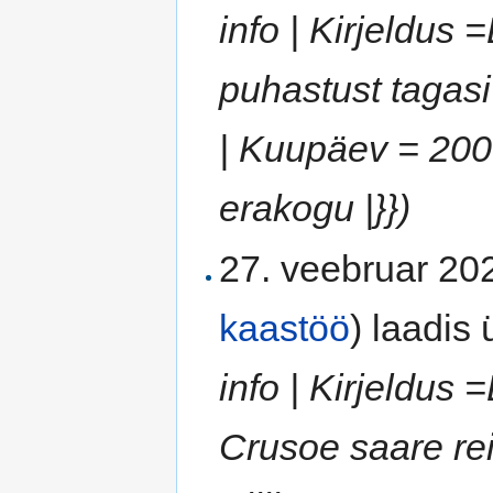
info | Kirjeldu
puhastust tagasi 
| Kuupäev = 2000
erakogu |}})
27. veebruar 202
kaastöö
)
laadis ü
info | Kirjeldu
Crusoe saare rei