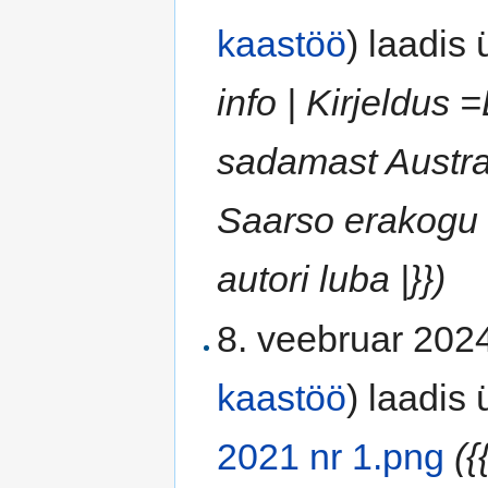
kaastöö
)
laadis ü
info | Kirjeldu
sadamast Austraa
Saarso erakogu 
autori luba |}})
8. veebruar 2024
kaastöö
)
laadis ü
2021 nr 1.png
({