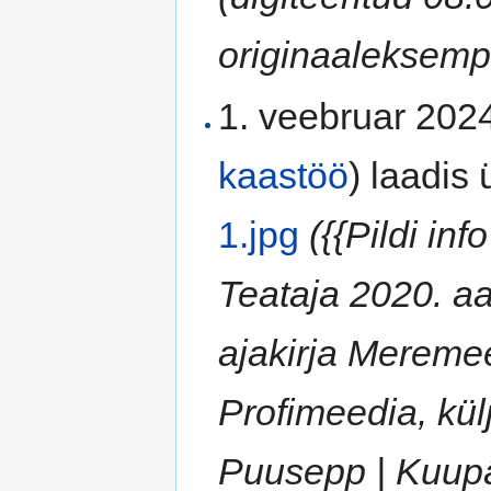
originaaleksempl
1. veebruar 2024
kaastöö
)
laadis ü
1.jpg
({{Pildi in
Teataja 2020. a
ajakirja Meremee
Profimeedia, kül
Puusepp | Kuupä