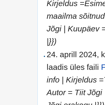
Kirjeldus =Esim
maailma sõitnud 
Jõgi | Kuupäev =
|}})
24. aprill 2024, 
laadis üles faili
F
info | Kirjeldus 
Autor = Tiit Jõgi
Jõgi erakogu |}})