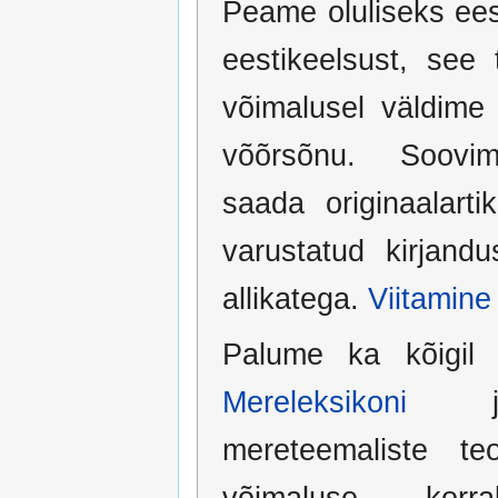
Peame oluliseks ees
eestikeelsust, see
võimalusel väldime
võõrsõnu. Soovi
saada originaalarti
varustatud kirjand
allikatega.
Viitamine
Palume ka kõigil 
Mereleksikoni
ja 
mereteemaliste teo
võimaluse korr