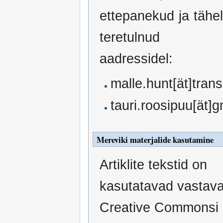
ettepanekud ja täh
teretulnud jä
aadressidel:
malle.hunt[ät]tran
tauri.roosipuu[ät]
Mereviki materjalide kasutamine
Artiklite tekstid on
kasutatavad vastava
Creative Commonsi l