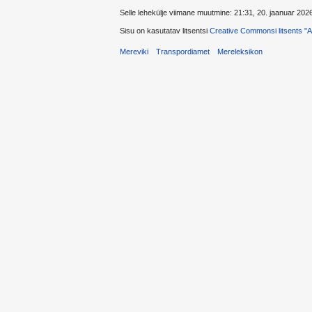
Selle lehekülje viimane muutmine: 21:31, 20. jaanuar 202
Sisu on kasutatav litsentsi
Creative Commonsi litsents "Au
Mereviki
Transpordiamet
Mereleksikon