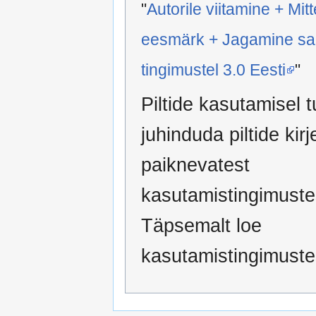
"
Autorile viitamine + Mitt
eesmärk + Jagamine s
tingimustel 3.0 Eesti
"
Piltide kasutamisel t
juhinduda piltide kir
paiknevatest
kasutamistingimuste
Täpsemalt loe
kasutamistingimust