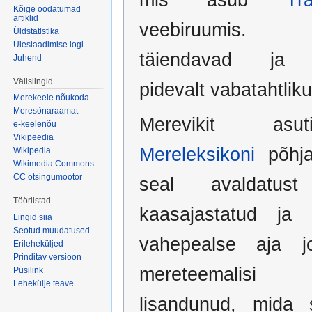
Kõige oodatumad
artiklid
veebiruumi
Üldstatistika
Üleslaadimise logi
täiendavad ja 
Juhend
Välislingid
pidevalt vabatahtlik
Merekeele nõukoda
Meresõnaraamat
Merevikit as
e-keelenõu
Vikipeedia
Mereleksikoni
põhja
Wikipedia
Wikimedia Commons
CC otsingumootor
seal avaldatus
Tööriistad
kaasajastatud ja 
Lingid siia
Seotud muudatused
vahepealse aja j
Erileheküljed
Prinditav versioon
mereteemalisi 
Püsilink
Lehekülje teave
lisandunud, mida 