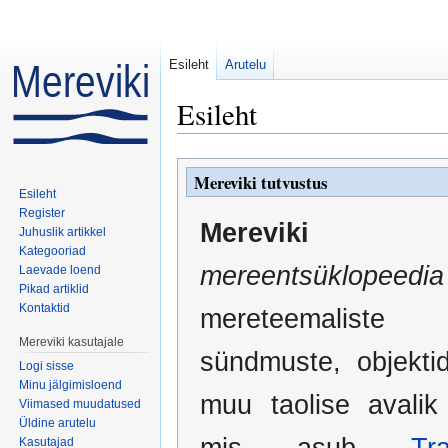
Esileht
Arutelu
Esileht
Mine:
navigeerimiskast
,
otsi
Mereviki tutvustus
Esileht
Register
Mereviki
e
Juhuslik artikkel
Kategooriad
mereentsüklopeedi
Laevade loend
Pikad artiklid
Kontaktid
mereteemaliste 
Mereviki kasutajale
sündmuste, objektid
Logi sisse
Minu jälgimisloend
muu taolise avali
Viimased muudatused
Üldine arutelu
mis asub
Tr
Kasutajad