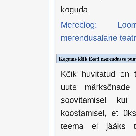
koguda.
Mereblog: Loo
merendusalane teat
Kogume kõik Eesti merendusse puut
Kõik huvitatud on t
uute märksõnade
soovitamisel kui 
koostamisel, et üks
teema ei jääks tä