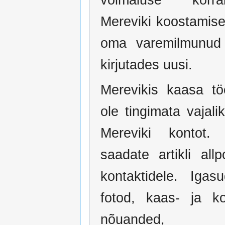
Mereviki koostamise
oma varemilmunud a
kirjutades uusi.
Merevikis kaasa tö
ole tingimata vajali
Mereviki kontot. 
saadate artikli allp
kontaktidele. Igas
fotod, kaas- ja ko
nõuanded, so