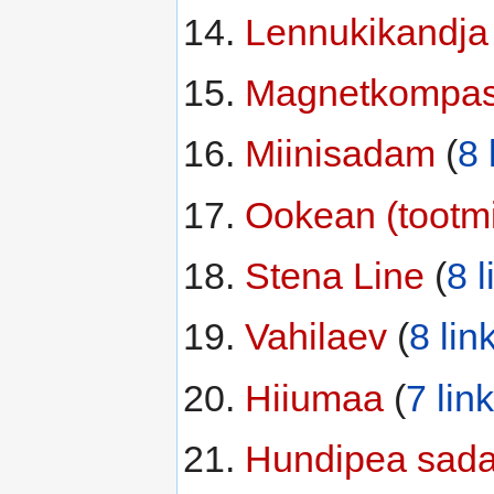
Lennukikandja
‏
Magnetkompa
Miinisadam
‏‎ (
8 
Ookean (tootm
Stena Line
‏‎ (
8 l
Vahilaev
‏‎ (
8 link
Hiiumaa
‏‎ (
7 link
Hundipea sad