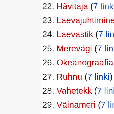
Hävitaja
‏‎ (
7 link
Laevajuhtimin
Laevastik
‏‎ (
7 li
Merevägi
‏‎ (
7 lin
Okeanograafia
Ruhnu
‏‎ (
7 linki
)
Vahetekk
‏‎ (
7 lin
Väinameri
‏‎ (
7 li