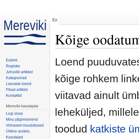
Eri
Kõige oodatum
Mine:
navigeerimiskast
,
otsi
Loend puuduvatest
Esileht
Register
Juhuslik artikkel
kõige rohkem linke
Kategooriad
Laevade loend
Pikad artiklid
viitavad ainult 
Kontaktid
Mereviki kasutajale
leheküljed, mille
Logi sisse
Minu jälgimisloend
toodud
katkiste 
Viimased muudatused
Üldine arutelu
Kasutajad