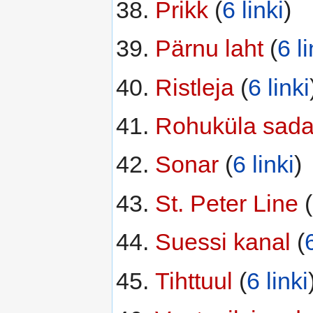
Prikk
‏‎ (
6 linki
)
Pärnu laht
‏‎ (
6 li
Ristleja
‏‎ (
6 linki
Rohuküla sad
Sonar
‏‎ (
6 linki
)
St. Peter Line
‏‎ (
Suessi kanal
‏‎ (
Tihttuul
‏‎ (
6 linki