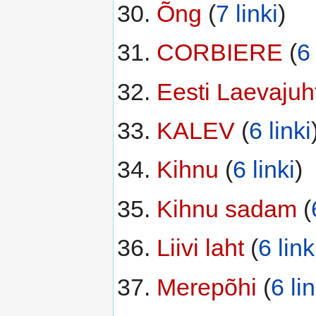
Õng
‏‎ (
7 linki
)
CORBIERE
‏‎ (
6 
Eesti Laevajuht
KALEV
‏‎ (
6 linki
Kihnu
‏‎ (
6 linki
)
Kihnu sadam
‏‎ (
Liivi laht
‏‎ (
6 link
Merepõhi
‏‎ (
6 lin