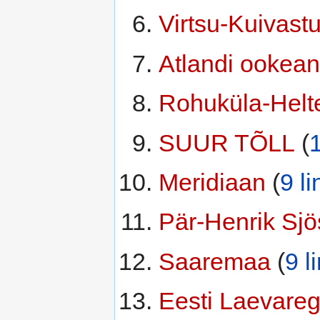
Virtsu-Kuivastu
Atlandi ookean
Rohuküla-Helte
SUUR TÕLL
‏‎ (
1
Meridiaan
‏‎ (
9 li
Pär-Henrik Sjö
Saaremaa
‏‎ (
9 l
Eesti Laevareg