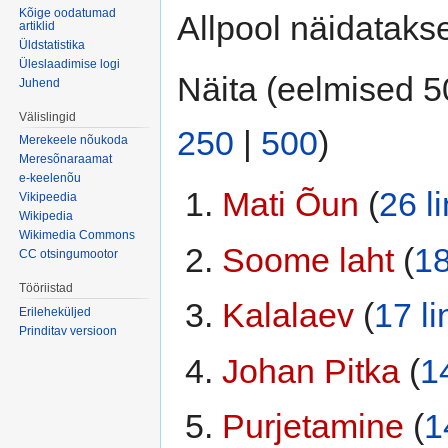
Kõige oodatumad
Allpool näidatak
artiklid
Üldstatistika
Üleslaadimise logi
Näita (eelmised 5
Juhend
Välislingid
250
|
500
)
Merekeele nõukoda
Meresõnaraamat
e-keelenõu
Mati Õun
‏‎ (
26 li
Vikipeedia
Wikipedia
Wikimedia Commons
Soome laht
‏‎ (
18
CC otsingumootor
Tööriistad
Kalalaev
‏‎ (
17 li
Erileheküljed
Prinditav versioon
Johan Pitka
‏‎ (
14
Purjetamine
‏‎ (
1