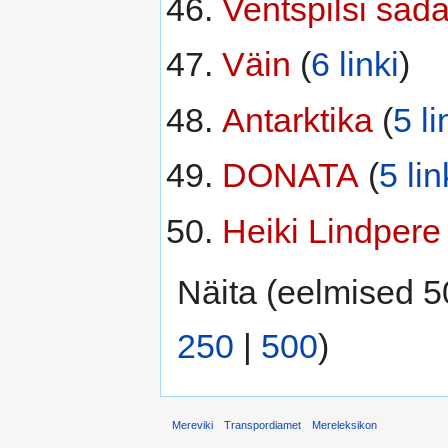
Ventspilsi sad
Väin
‏‎ (
6 linki
)
Antarktika
‏‎ (
5 li
DONATA
‏‎ (
5 lin
Heiki Lindpere
‏
Näita (eelmised 5
250
|
500
)
Mereviki
Transpordiamet
Mereleksikon