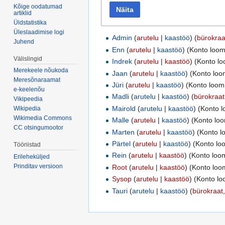
Kõige oodatumad
Näita
artiklid
Üldstatistika
Üleslaadimise logi
Admin
(
arutelu
|
kaastöö
)
‏‎ (
bürokraa
Juhend
Enn
(
arutelu
|
kaastöö
)
(Konto loomi
Välislingid
Indrek
(
arutelu
|
kaastöö
)
(Konto lo
Merekeele nõukoda
Jaan
(
arutelu
|
kaastöö
)
(Konto loom
Meresõnaraamat
Jüri
(
arutelu
|
kaastöö
)
(Konto loomi
e-keelenõu
Madli
(
arutelu
|
kaastöö
)
‏‎ (
bürokraat
Vikipeedia
Mairold
(
arutelu
|
kaastöö
)
(Konto l
Wikipedia
Wikimedia Commons
Malle
(
arutelu
|
kaastöö
)
(Konto loo
CC otsingumootor
Marten
(
arutelu
|
kaastöö
)
(Konto lo
Pärtel
(
arutelu
|
kaastöö
)
(Konto loo
Tööriistad
Rein
(
arutelu
|
kaastöö
)
(Konto loom
Erileheküljed
Prinditav versioon
Root
(
arutelu
|
kaastöö
)
(Konto loom
Sysop
(
arutelu
|
kaastöö
)
(Konto lo
Tauri
(
arutelu
|
kaastöö
)
‏‎ (
bürokraat