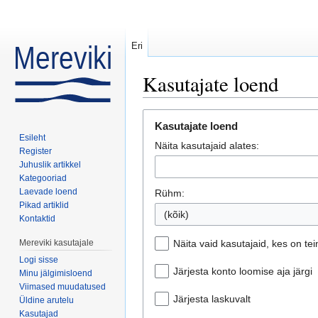
Eri
Kasutajate loend
Mine:
navigeerimiskast
,
otsi
Kasutajate loend
Esileht
Näita kasutajaid alates:
Register
Juhuslik artikkel
Kategooriad
Laevade loend
Rühm:
Pikad artiklid
(kõik)
Kontaktid
Mereviki kasutajale
Näita vaid kasutajaid, kes on t
Logi sisse
Järjesta konto loomise aja järgi
Minu jälgimisloend
Viimased muudatused
Järjesta laskuvalt
Üldine arutelu
Kasutajad