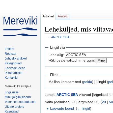
Artikkel
Arutelu
Leheküljed, mis viita
←
ARCTIC SEA
Mine:
navigeerimiskast
,
otsi
Lingid siia
Esileht
Register
Lehekülg:
Juhuslik artikkel
kõiki peale valitud nimeruumi
Kategooriad
Laevade loend
Pikad artiklid
Filtrid
Kontaktid
Mallina kasutamised (
peida
) | Lingid (
pe
Mereviki kasutajale
Logi sisse
Lehele
ARCTIC SEA
viitavad järgmised le
Minu jälgimisloend
Näita (eelmised 50 | järgmised 50) (
20
|
50
Viimased muudatused
Üldine arutelu
Laevade loend
‎
(
← lingid
)
Kasutajad