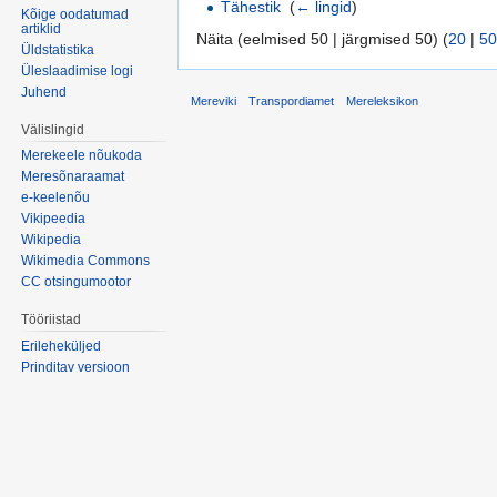
Tähestik
‎
(
← lingid
)
Kõige oodatumad
artiklid
Näita (eelmised 50 | järgmised 50) (
20
|
50
Üldstatistika
Üleslaadimise logi
Juhend
Mereviki
Transpordiamet
Mereleksikon
Välislingid
Merekeele nõukoda
Meresõnaraamat
e-keelenõu
Vikipeedia
Wikipedia
Wikimedia Commons
CC otsingumootor
Tööriistad
Erileheküljed
Prinditav versioon