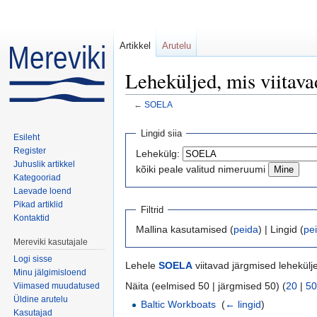
Artikkel
Arutelu
Leheküljed, mis viita
←
SOELA
Mine:
navigeerimiskast
,
otsi
Lingid siia
Esileht
Register
Lehekülg:
Juhuslik artikkel
kõiki peale valitud nimeruumi
Kategooriad
Laevade loend
Pikad artiklid
Filtrid
Kontaktid
Mallina kasutamised (
peida
) | Lingid (
pe
Mereviki kasutajale
Logi sisse
Lehele
SOELA
viitavad järgmised lehekülj
Minu jälgimisloend
Näita (eelmised 50 | järgmised 50) (
20
|
50
Viimased muudatused
Üldine arutelu
Baltic Workboats
‎
(
← lingid
)
Kasutajad