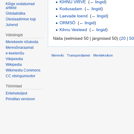
KIHNU VIRVE
‎
(
← lingid
)
Kõige oodatumad
artiklid
Kodusadam
‎
(
← lingid
)
Üldstatistika
Laevade loend
‎
(
← lingid
)
Üleslaadimise logi
ORMSÖ
‎
(
← lingid
)
Juhend
Kihnu Veeteed
‎
(
← lingid
)
Välislingid
Näita (eelmised 50 | järgmised 50) (
20
|
50
Merekeele nõukoda
Meresõnaraamat
e-keelenõu
Mereviki
Transpordiamet
Mereleksikon
Vikipeedia
Wikipedia
Wikimedia Commons
CC otsingumootor
Tööriistad
Erileheküljed
Prinditav versioon