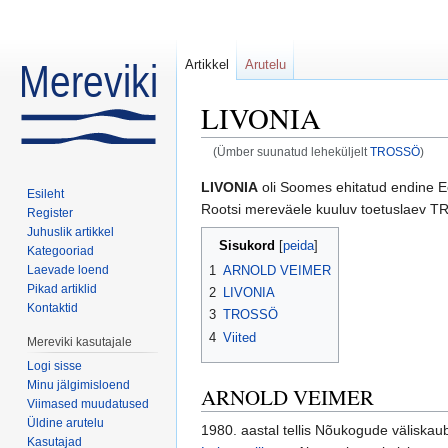
Artikkel
Arutelu
LIVONIA
(Ümber suunatud leheküljelt
TROSSÖ
)
Mine:
navigeerimiskast
,
otsi
LIVONIA
oli Soomes ehitatud endine 
Esileht
Rootsi mereväele kuuluv toetuslaev 
Register
Juhuslik artikkel
Sisukord
[
peida
]
Kategooriad
1
ARNOLD VEIMER
Laevade loend
Pikad artiklid
2
LIVONIA
Kontaktid
3
TROSSÖ
4
Viited
Mereviki kasutajale
Logi sisse
Minu jälgimisloend
ARNOLD VEIMER
Viimased muudatused
Üldine arutelu
1980. aastal tellis Nõukogude väliska
Kasutajad