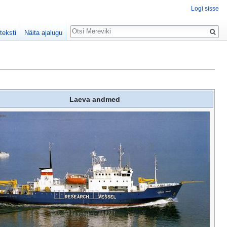
Logi sisse
Otsing
teksti
Näita ajalugu
Laeva andmed