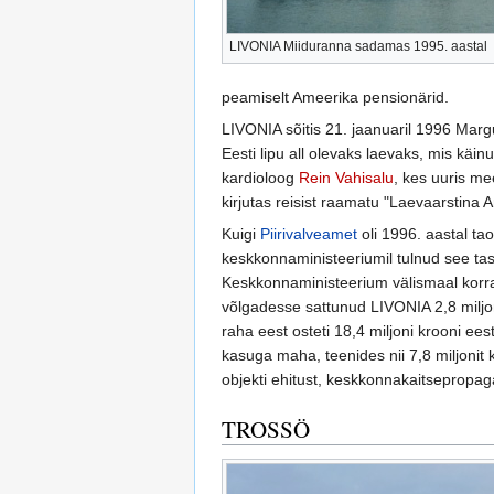
LIVONIA Miiduranna sadamas 1995. aastal
peamiselt Ameerika pensionärid.
LIVONIA sõitis 21. jaanuaril 1996 Marg
Eesti lipu all olevaks laevaks, mis käin
kardioloog
Rein Vahisalu
, kes uuris me
kirjutas reisist raamatu "Laevaarstina 
Kuigi
Piirivalveamet
oli 1996. aastal ta
keskkonnaministeeriumil tulnud see tasu
Keskkonnaministeerium välismaal korr
võlgadesse sattunud LIVONIA 2,8 miljon
raha eest osteti 18,4 miljoni krooni e
kasuga maha, teenides nii 7,8 miljonit 
objekti ehitust, keskkonnakaitsepropag
TROSSÖ