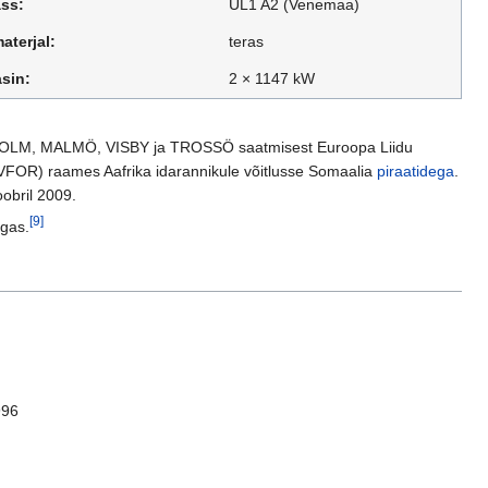
ass:
UL1 A2 (Venemaa)
aterjal:
teras
sin:
2 × 1147 kW
HOLM, MALMÖ, VISBY ja TROSSÖ saatmisest Euroopa Liidu
FOR) raames Aafrika idarannikule võitlusse Somaalia
piraatidega
.
obril 2009.
[9]
rgas.
996