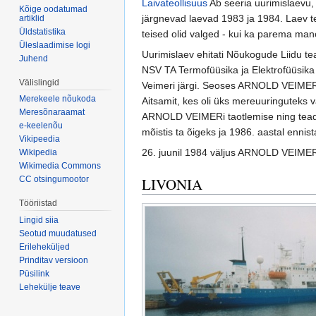
Laivateollisuus
Ab seeria uurimislaevu
Kõige oodatumad
järgnevad laevad 1983 ja 1984. Laev te
artiklid
Üldstatistika
teised olid valged - kui ka parema ma
Üleslaadimise logi
Uurimislaev ehitati Nõukogude Liidu t
Juhend
NSV TA Termofüüsika ja Elektrofüüsika In
Välislingid
Veimeri järgi. Seoses ARNOLD VEIMERi
Merekeele nõukoda
Aitsamit, kes oli üks mereuuringuteks 
Meresõnaraamat
ARNOLD VEIMERi taotlemise ning teadu
e-keelenõu
mõistis ta õigeks ja 1986. aastal ennista
Vikipeedia
26. juunil 1984 väljus ARNOLD VEIME
Wikipedia
Wikimedia Commons
LIVONIA
CC otsingumootor
Tööriistad
Lingid siia
Seotud muudatused
Erileheküljed
Prinditav versioon
Püsilink
Lehekülje teave