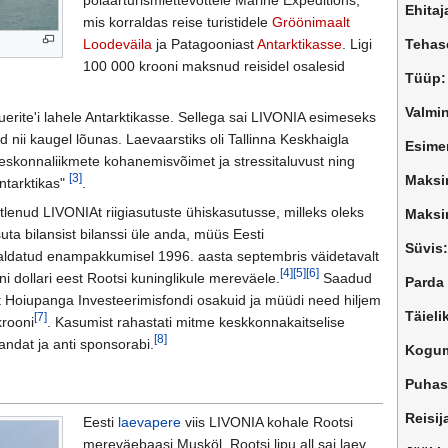
Ehitaj
mis korraldas reise turistidele
Gröönimaalt
Loodeväila
ja Patagooniast
Antarktikasse
. Ligi
Tehas
100 000 krooni maksnud reisidel osalesid
Tüüp:
Valmi
uerite'i lahele Antarktikasse. Sellega sai LIVONIA esimeseks
ud nii kaugel lõunas. Laevaarstiks oli Tallinna Keskhaigla
Esimen
eskonnaliikmete kohanemisvõimet ja stressitaluvust ning
[3]
Maksi
Antarktikas"
.
otlenud LIVONIAt riigiasutuste ühiskasutusse, milleks oleks
Maksi
ta bilansist bilanssi üle anda, müüs Eesti
Süvis:
aldatud enampakkumisel 1996. aasta septembris väidetavalt
[4]
[5]
[6]
i dollari eest Rootsi kuninglikule mereväele.
Saadud
Parda
est Hoiupanga Investeerimisfondi osakuid ja müüdi need hiljem
Täiel
[7]
krooni
. Kasumist rahastati mitme keskkonnakaitselise
[8]
andat ja anti sponsorabi.
Kogum
Puhas
Reisij
Eesti
laevapere
viis LIVONIA kohale Rootsi
mereväebaasi Musköl. Rootsi lipu all sai laev