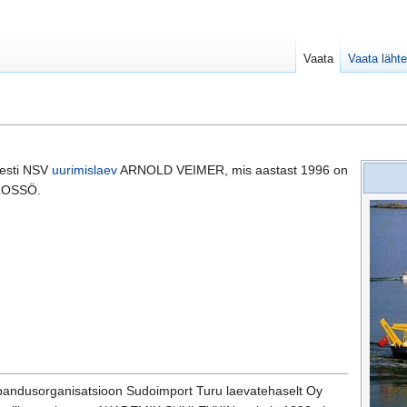
Vaata
Vaata lähte
Eesti NSV
uurimislaev
ARNOLD VEIMER, mis aastast 1996 on
TROSSÖ.
ubandusorganisatsioon Sudoimport Turu laevatehaselt Oy