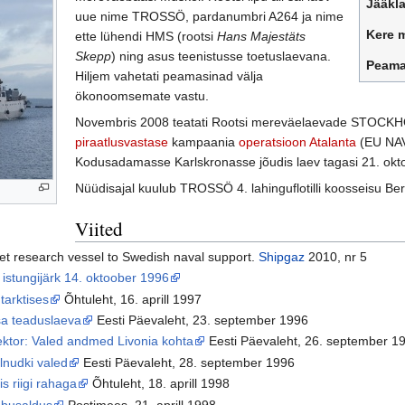
Jääkl
uue nime TROSSÖ, pardanumbri A264 ja nime
Kere m
ette lühendi HMS (rootsi
Hans Majestäts
Skepp
) ning asus teenistusse toetuslaevana.
Peama
Hiljem vahetati peamasinad välja
ökonoomsemate vastu.
Novembris 2008 teatati Rootsi mereväelaevade STOCK
piraatlusvastase
kampaania
operatsioon Atalanta
(EU NAV
Kodusadamasse Karlskronasse jõudis laev tagasi 21. okto
Nüüdisajal kuulub TROSSÖ 4. lahinguflotilli koosseisu Be
Viited
et research vessel to Swedish naval support.
Shipgaz
2010, nr 5
 istungijärk 14. oktoober 1996
tarktises
Õhtuleht, 16. aprill 1997
nsa teaduslaeva
Eesti Päevaleht, 23. september 1996
rektor: Valed andmed Livonia kohta
Eesti Päevaleht, 26. september 1
lnudki valed
Eesti Päevaleht, 28. september 1996
 riigi rahaga
Õhtuleht, 18. aprill 1998
mbusaldus
Postimees, 21. aprill 1998