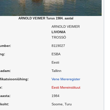
ARNOLD VEIMER Turus 1984. aastal
ARNOLD VEIMER
LIVONIA
TROSSÖ
umber:
8119027
ng:
ESBA
Eesti
sadam:
Tallinn
fikatsiooniühing:
Vene Mereregister
r:
Eesti Mereinstituut
aasta:
1984
skoht:
Soome, Turu