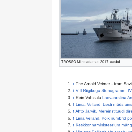
TROSSÖ Miinisadamas 2017. aastal
↑
The Arnold Veimer - from Sovi
↑
VIII Riigikogu Stenogramm: IV
↑
Rein Vahisalu
Laevaarstina An
↑
Liina. Velland. Eesti müüs ai
↑
Ahto Järvik, Mereinstituudi di
↑
Liina Velland. Kõik numbrid po
↑
Keskkonnaministeerium mängis
↑
Minister Reiljanit ähvardab u