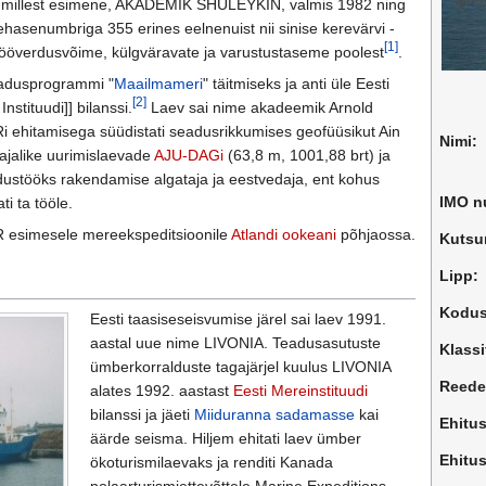
, millest esimene, AKADEMIK SHULEYKIN, valmis 1982 ning
hasenumbriga 355 erines eelnenuist nii sinise kerevärvi -
[1]
nööverdusvõime, külgväravate ja varustustaseme poolest
.
eadusprogrammi "
Maailmameri
" täitmiseks ja anti üle Eesti
[2]
stituudi]] bilanssi.
Laev sai nime akadeemik Arnold
 ehitamisega süüdistati seadusrikkumises geofüüsikut Ain
Nimi:
vajalike uurimislaevade
AJU-DAGi
(63,8 m, 1001,88 brt) ja
stööks rakendamise algataja ja eestvedaja, ent kohus
IMO n
ti ta tööle.
R esimesele mereekspeditsioonile
Atlandi ookeani
põhjaossa.
Kutsu
Lipp:
Kodu
Eesti taasiseseisvumise järel sai laev 1991.
aastal uue nime LIVONIA. Teadusasutuste
Klassi
ümberkorralduste tagajärjel kuulus LIVONIA
Reede
alates 1992. aastast
Eesti Mereinstituudi
bilanssi ja jäeti
Miiduranna sadamasse
kai
Ehitus
äärde seisma. Hiljem ehitati laev ümber
Ehitu
ökoturismilaevaks ja renditi Kanada
polaarturismiettevõttele Marine Expeditions,