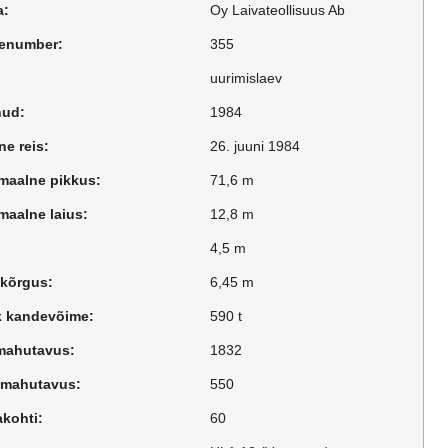
a:
Oy Laivateollisuus Ab
enumber:
355
uurimislaev
nud:
1984
e reis:
26. juuni 1984
maalne pikkus:
71,6 m
maalne laius:
12,8 m
4,5 m
 kõrgus:
6,45 m
ik kandevõime:
590 t
ahutavus:
1832
mahutavus:
550
akohti:
60