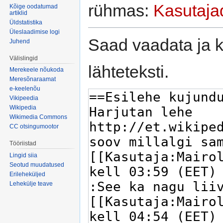
rühmas:
Kasutaja
Kõige oodatumad
artiklid
Üldstatistika
Üleslaadimise logi
Saad vaadata ja k
Juhend
Välislingid
lähteteksti.
Merekeele nõukoda
Meresõnaraamat
e-keelenõu
Vikipeedia
Wikipedia
Wikimedia Commons
CC otsingumootor
Tööriistad
Lingid siia
Seotud muudatused
Erileheküljed
Lehekülje teave