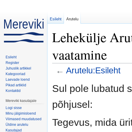
Esileht
Arutelu
Lehekülje Arut
vaatamine
Esileht
Register
←
Arutelu:Esileht
Juhuslik artikkel
Kategooriad
Mine:
navigeerimiskast
,
otsi
Laevade loend
Sul pole lubatud 
Pikad artiklid
Kontaktid
põhjusel:
Mereviki kasutajale
Logi sisse
Minu jälgimisloend
Tegevus, mida ürit
Viimased muudatused
Üldine arutelu
Kasutajad