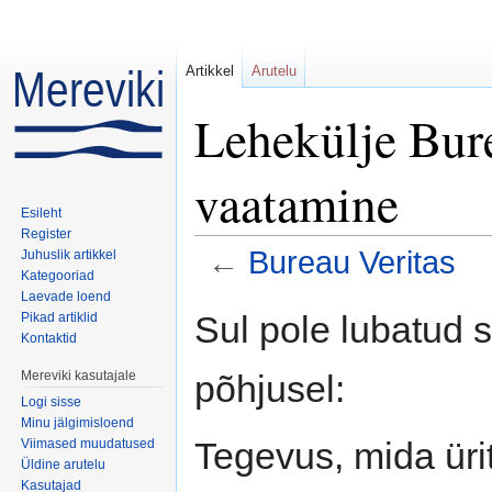
Artikkel
Arutelu
Lehekülje Bure
vaatamine
Esileht
Register
←
Bureau Veritas
Juhuslik artikkel
Kategooriad
Mine:
navigeerimiskast
,
otsi
Laevade loend
Sul pole lubatud 
Pikad artiklid
Kontaktid
põhjusel:
Mereviki kasutajale
Logi sisse
Minu jälgimisloend
Tegevus, mida ürit
Viimased muudatused
Üldine arutelu
Kasutajad