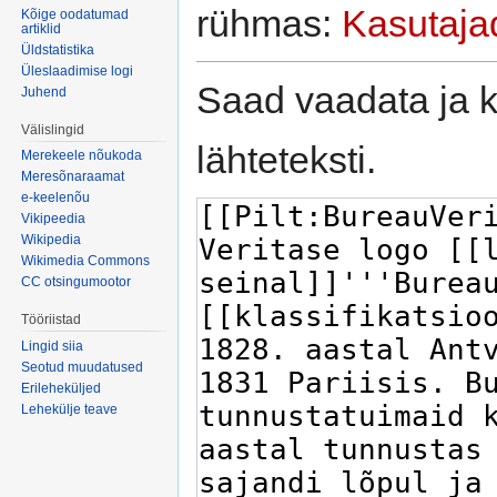
rühmas:
Kasutaja
Kõige oodatumad
artiklid
Üldstatistika
Üleslaadimise logi
Saad vaadata ja k
Juhend
Välislingid
lähteteksti.
Merekeele nõukoda
Meresõnaraamat
e-keelenõu
Vikipeedia
Wikipedia
Wikimedia Commons
CC otsingumootor
Tööriistad
Lingid siia
Seotud muudatused
Erileheküljed
Lehekülje teave