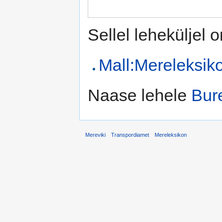
Sellel leheküljel 
Mall:Mereleksik
Naase lehele
Bur
Mereviki
Transpordiamet
Mereleksikon