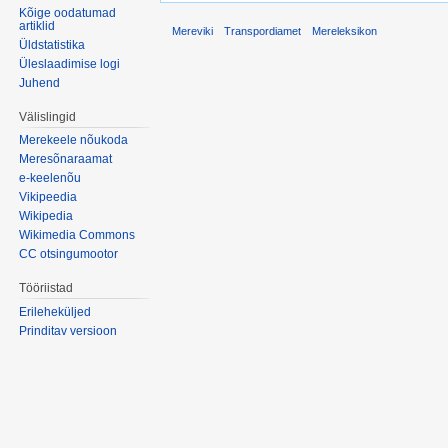
Kõige oodatumad
artiklid
Mereviki
Transpordiamet
Mereleksikon
Üldstatistika
Üleslaadimise logi
Juhend
Välislingid
Merekeele nõukoda
Meresõnaraamat
e-keelenõu
Vikipeedia
Wikipedia
Wikimedia Commons
CC otsingumootor
Tööriistad
Erileheküljed
Prinditav versioon