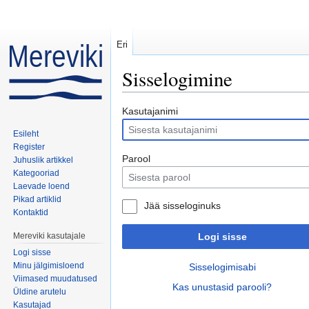
Eri
Sisselogimine
Mine:
navigeerimiskast
,
otsi
Kasutajanimi
Esileht
Register
Parool
Juhuslik artikkel
Kategooriad
Laevade loend
Pikad artiklid
Jää sisseloginuks
Kontaktid
Mereviki kasutajale
Logi sisse
Logi sisse
Minu jälgimisloend
Sisselogimisabi
Viimased muudatused
Kas unustasid parooli?
Üldine arutelu
Kasutajad