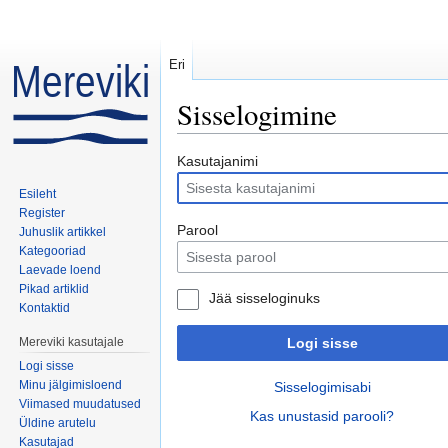
Eri
Sisselogimine
Mine:
navigeerimiskast
,
otsi
Kasutajanimi
Esileht
Register
Parool
Juhuslik artikkel
Kategooriad
Laevade loend
Pikad artiklid
Jää sisseloginuks
Kontaktid
Mereviki kasutajale
Logi sisse
Logi sisse
Minu jälgimisloend
Sisselogimisabi
Viimased muudatused
Kas unustasid parooli?
Üldine arutelu
Kasutajad