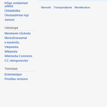
Kõige oodatumad
artiklid
Mereviki
Transpordiamet
Mereleksikon
Üldstatistika
Üleslaadimise logi
Juhend
Välislingid
Merekeele nõukoda
Meresõnaraamat
e-keelenõu
Vikipeedia
Wikipedia
Wikimedia Commons
CC otsingumootor
Tööriistad
Erileheküljed
Prinditav versioon