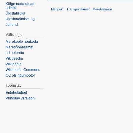
Kõige oodatumad
artiklid
Mereviki
Transpordiamet
Mereleksikon
Üldstatistika
Üleslaadimise logi
Juhend
Välislingid
Merekeele nõukoda
Meresõnaraamat
e-keelenõu
Vikipeedia
Wikipedia
Wikimedia Commons
CC otsingumootor
Tööriistad
Erileheküljed
Prinditav versioon