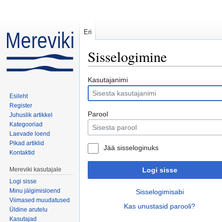
Eri
Sisselogimine
Mine:
navigeerimiskast
,
otsi
Kasutajanimi
Esileht
Register
Parool
Juhuslik artikkel
Kategooriad
Laevade loend
Pikad artiklid
Jää sisseloginuks
Kontaktid
Mereviki kasutajale
Logi sisse
Logi sisse
Minu jälgimisloend
Sisselogimisabi
Viimased muudatused
Kas unustasid parooli?
Üldine arutelu
Kasutajad