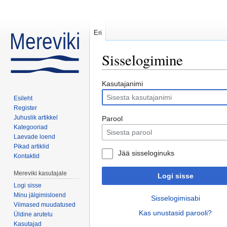
Eri
Sisselogimine
Mine:
navigeerimiskast
,
otsi
Kasutajanimi
Esileht
Register
Juhuslik artikkel
Parool
Kategooriad
Laevade loend
Pikad artiklid
Jää sisseloginuks
Kontaktid
Mereviki kasutajale
Logi sisse
Logi sisse
Minu jälgimisloend
Sisselogimisabi
Viimased muudatused
Kas unustasid parooli?
Üldine arutelu
Kasutajad