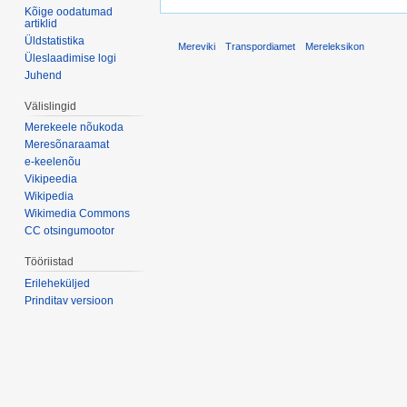
Kõige oodatumad
artiklid
Üldstatistika
Mereviki
Transpordiamet
Mereleksikon
Üleslaadimise logi
Juhend
Välislingid
Merekeele nõukoda
Meresõnaraamat
e-keelenõu
Vikipeedia
Wikipedia
Wikimedia Commons
CC otsingumootor
Tööriistad
Erileheküljed
Prinditav versioon