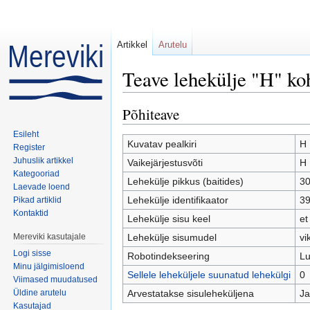
Artikkel
Arutelu
Teave lehekülje "H" ko
Mine:
navigeerimiskast
,
otsi
Põhiteave
Esileht
Kuvatav pealkiri
H
Register
Juhuslik artikkel
Vaikejärjestusvõti
H
Kategooriad
Lehekülje pikkus (baitides)
3
Laevade loend
Lehekülje identifikaator
3
Pikad artiklid
Kontaktid
Lehekülje sisu keel
et
Mereviki kasutajale
Lehekülje sisumudel
vi
Logi sisse
Robotindekseering
Lu
Minu jälgimisloend
Sellele leheküljele suunatud lehekülgi
0
Viimased muudatused
Üldine arutelu
Arvestatakse sisuleheküljena
Ja
Kasutajad