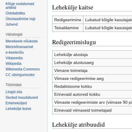
Kõige oodatumad
Lehekülje kaitse
artiklid
Üldstatistika
Üleslaadimise logi
Redigeerimine
Lubatud kõigile kasutajate
Juhend
Teisaldamine
Lubatud kõigile kasutajate
Välislingid
Redigeerimislugu
Merekeele nõukoda
Meresõnaraamat
e-keelenõu
Lehekülje alustaja
Vikipeedia
Lehekülje alustusaeg
Wikipedia
Wikimedia Commons
Viimane toimetaja
CC otsingumootor
Viimase redigeerimise aeg
Tööriistad
Redaktsioone kokku
Lingid siia
Erinevaid autoreid kokku
Seotud muudatused
Viimaste redigeerimiste arv (viimase 90 p
Erileheküljed
Lehekülje teave
Erinevaid viimaseid toimetajaid
Lehekülje atribuudid