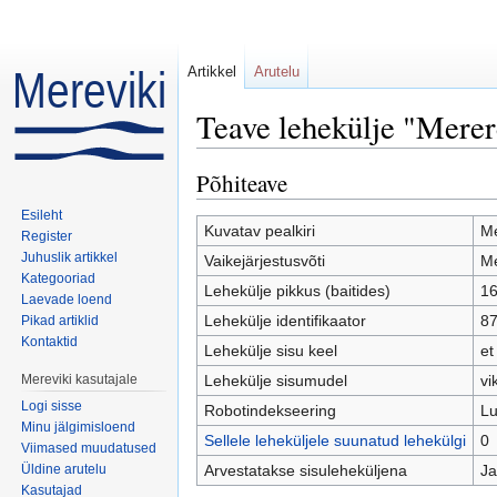
Artikkel
Arutelu
Teave lehekülje "Merer
Mine:
navigeerimiskast
,
otsi
Põhiteave
Esileht
Kuvatav pealkiri
Me
Register
Juhuslik artikkel
Vaikejärjestusvõti
Me
Kategooriad
Lehekülje pikkus (baitides)
1
Laevade loend
Lehekülje identifikaator
8
Pikad artiklid
Kontaktid
Lehekülje sisu keel
et
Mereviki kasutajale
Lehekülje sisumudel
vi
Logi sisse
Robotindekseering
Lu
Minu jälgimisloend
Sellele leheküljele suunatud lehekülgi
0
Viimased muudatused
Üldine arutelu
Arvestatakse sisuleheküljena
Ja
Kasutajad