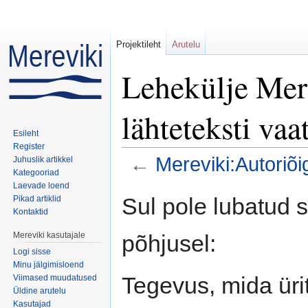
Projektileht
Arutelu
Lehekülje Mer
lähteteksti va
Esileht
Register
←
Mereviki:Autoriõ
Juhuslik artikkel
Kategooriad
Mine:
navigeerimiskast
,
otsi
Laevade loend
Sul pole lubatud 
Pikad artiklid
Kontaktid
põhjusel:
Mereviki kasutajale
Logi sisse
Minu jälgimisloend
Tegevus, mida ürit
Viimased muudatused
Üldine arutelu
Kasutajad