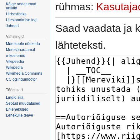
rühmas:
Kasutaja
Kõige oodatumad
artiklid
Üldstatistika
Üleslaadimise logi
Saad vaadata ja k
Juhend
Välislingid
lähteteksti.
Merekeele nõukoda
Meresõnaraamat
e-keelenõu
Vikipeedia
Wikipedia
Wikimedia Commons
CC otsingumootor
Tööriistad
Lingid siia
Seotud muudatused
Erileheküljed
Lehekülje teave