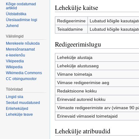
Kõige oodatumad
Lehekülje kaitse
artiklid
Üldstatistika
Üleslaadimise logi
Redigeerimine
Lubatud kõigile kasutajate
Juhend
Teisaldamine
Lubatud kõigile kasutajate
Välislingid
Redigeerimislugu
Merekeele nõukoda
Meresõnaraamat
e-keelenõu
Lehekülje alustaja
Vikipeedia
Lehekülje alustusaeg
Wikipedia
Wikimedia Commons
Viimane toimetaja
CC otsingumootor
Viimase redigeerimise aeg
Tööriistad
Redaktsioone kokku
Lingid siia
Erinevaid autoreid kokku
Seotud muudatused
Viimaste redigeerimiste arv (viimase 90 p
Erileheküljed
Lehekülje teave
Erinevaid viimaseid toimetajaid
Lehekülje atribuudid