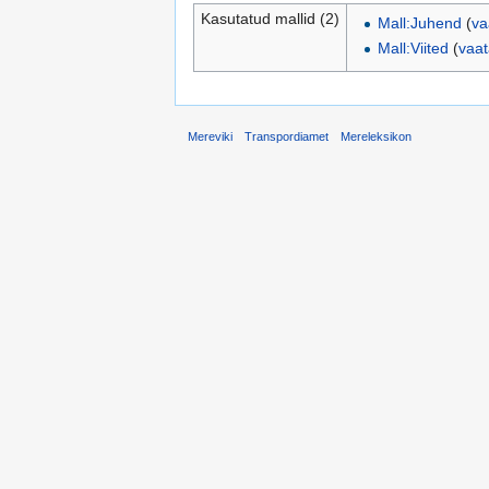
Kasutatud mallid (2)
Mall:Juhend
(
va
Mall:Viited
(
vaat
Mereviki
Transpordiamet
Mereleksikon