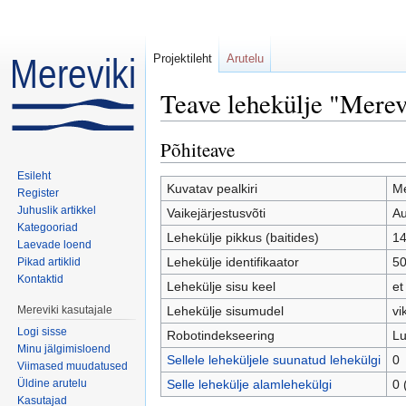
Projektileht
Arutelu
Teave lehekülje "Merev
Mine:
navigeerimiskast
,
otsi
Põhiteave
Esileht
Kuvatav pealkiri
Me
Register
Juhuslik artikkel
Vaikejärjestusvõti
Au
Kategooriad
Lehekülje pikkus (baitides)
14
Laevade loend
Lehekülje identifikaator
5
Pikad artiklid
Kontaktid
Lehekülje sisu keel
et
Mereviki kasutajale
Lehekülje sisumudel
vi
Logi sisse
Robotindekseering
Lu
Minu jälgimisloend
Sellele leheküljele suunatud lehekülgi
0
Viimased muudatused
Üldine arutelu
Selle lehekülje alamlehekülgi
0 
Kasutajad