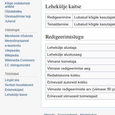
Kõige oodatumad
Lehekülje kaitse
artiklid
Üldstatistika
Üleslaadimise logi
Redigeerimine
Lubatud kõigile kasutajate
Juhend
Teisaldamine
Lubatud kõigile kasutajate
Välislingid
Redigeerimislugu
Merekeele nõukoda
Meresõnaraamat
e-keelenõu
Lehekülje alustaja
Vikipeedia
Lehekülje alustusaeg
Wikipedia
Wikimedia Commons
Viimane toimetaja
CC otsingumootor
Viimase redigeerimise aeg
Tööriistad
Redaktsioone kokku
Lingid siia
Erinevaid autoreid kokku
Seotud muudatused
Viimaste redigeerimiste arv (viimase 90 p
Erileheküljed
Lehekülje teave
Erinevaid viimaseid toimetajaid
Mereviki
Transpordiamet
Mereleksikon