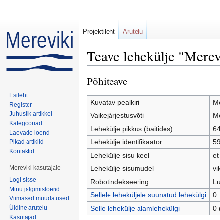
Projektileht
Arutelu
Teave lehekülje "Merev
Mine:
navigeerimiskast
,
otsi
Põhiteave
Esileht
Kuvatav pealkiri
Me
Register
Juhuslik artikkel
Vaikejärjestusvõti
Me
Kategooriad
Lehekülje pikkus (baitides)
6
Laevade loend
Lehekülje identifikaator
5
Pikad artiklid
Kontaktid
Lehekülje sisu keel
et
Mereviki kasutajale
Lehekülje sisumudel
vi
Logi sisse
Robotindekseering
Lu
Minu jälgimisloend
Sellele leheküljele suunatud lehekülgi
0
Viimased muudatused
Üldine arutelu
Selle lehekülje alamlehekülgi
0 
Kasutajad