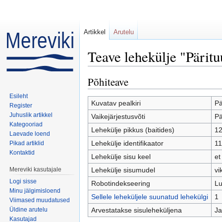
Artikkel
Arutelu
Teave lehekülje "Päritu
Mine:
navigeerimiskast
,
otsi
Põhiteave
Esileht
Kuvatav pealkiri
Pä
Register
Juhuslik artikkel
Vaikejärjestusvõti
Pä
Kategooriad
Lehekülje pikkus (baitides)
1
Laevade loend
Lehekülje identifikaator
1
Pikad artiklid
Kontaktid
Lehekülje sisu keel
et
Mereviki kasutajale
Lehekülje sisumudel
vi
Logi sisse
Robotindekseering
Lu
Minu jälgimisloend
Sellele leheküljele suunatud lehekülgi
1
Viimased muudatused
Üldine arutelu
Arvestatakse sisuleheküljena
Ja
Kasutajad