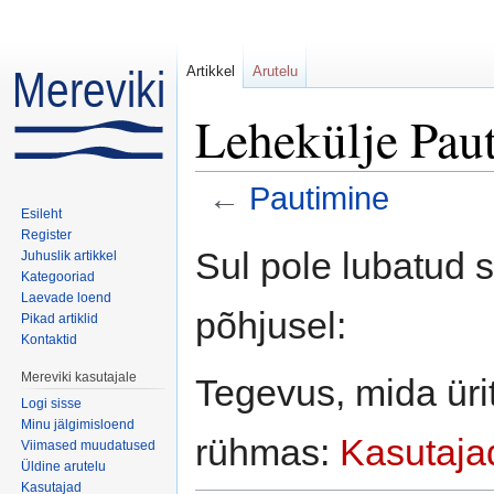
Artikkel
Arutelu
Lehekülje Paut
←
Pautimine
Esileht
Mine:
navigeerimiskast
,
otsi
Register
Sul pole lubatud 
Juhuslik artikkel
Kategooriad
Laevade loend
põhjusel:
Pikad artiklid
Kontaktid
Mereviki kasutajale
Tegevus, mida ürit
Logi sisse
Minu jälgimisloend
rühmas:
Kasutaja
Viimased muudatused
Üldine arutelu
Kasutajad