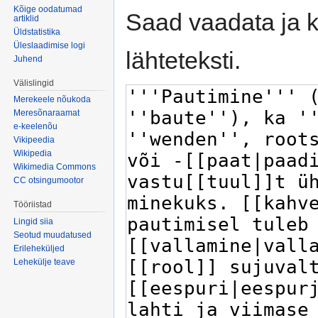
Kõige oodatumad
Saad vaadata ja k
artiklid
Üldstatistika
Üleslaadimise logi
lähteteksti.
Juhend
Välislingid
Merekeele nõukoda
Meresõnaraamat
e-keelenõu
Vikipeedia
Wikipedia
Wikimedia Commons
CC otsingumootor
Tööriistad
Lingid siia
Seotud muudatused
Erileheküljed
Lehekülje teave