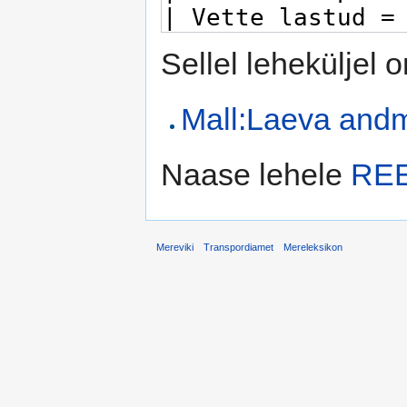
Sellel leheküljel 
Mall:Laeva and
Naase lehele
REE
Mereviki
Transpordiamet
Mereleksikon