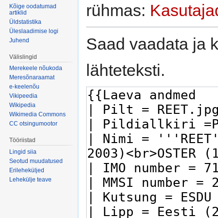
rühmas:
Kasutaja
Kõige oodatumad
artiklid
Üldstatistika
Üleslaadimise logi
Saad vaadata ja k
Juhend
Välislingid
lähteteksti.
Merekeele nõukoda
Meresõnaraamat
e-keelenõu
Vikipeedia
Wikipedia
Wikimedia Commons
CC otsingumootor
Tööriistad
Lingid siia
Seotud muudatused
Erileheküljed
Lehekülje teave