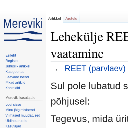
Artikkel
Arutelu
Lehekülje REET
vaatamine
Esileht
Register
←
REET (parvlaev)
Juhuslik artikkel
Kategooriad
Mine:
navigeerimiskast
,
otsi
Laevade loend
Sul pole lubatud 
Pikad artiklid
Kontaktid
põhjusel:
Mereviki kasutajale
Logi sisse
Minu jälgimisloend
Tegevus, mida ürit
Viimased muudatused
Üldine arutelu
Kasutajad