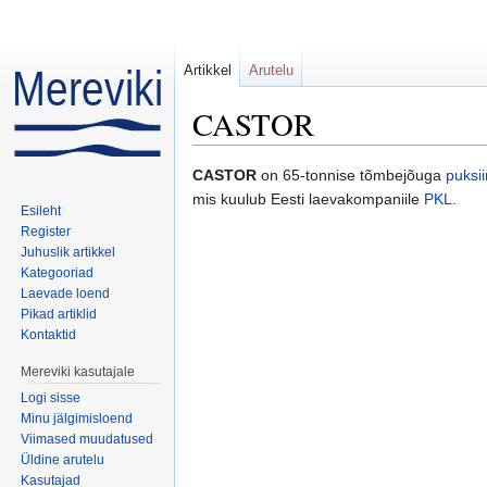
Artikkel
Arutelu
CASTOR
Mine:
navigeerimiskast
,
otsi
CASTOR
on 65-tonnise tõmbejõuga
puksii
mis kuulub Eesti laevakompaniile
PKL
.
Esileht
Register
Juhuslik artikkel
Kategooriad
Laevade loend
Pikad artiklid
Kontaktid
Mereviki kasutajale
Logi sisse
Minu jälgimisloend
Viimased muudatused
Üldine arutelu
Kasutajad