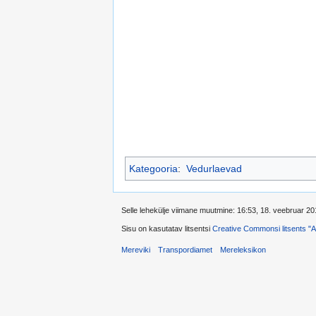
Kategooria
:
Vedurlaevad
Selle lehekülje viimane muutmine: 16:53, 18. veebruar 20
Sisu on kasutatav litsentsi
Creative Commonsi litsents "Au
Mereviki
Transpordiamet
Mereleksikon