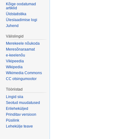
Kõige oodatumad
artiklid
Üldstatistika
Üleslaadimise logi
Juhend
Välislingid
Merekeele nõukoda
Meresõnaraamat
e-keelenõu
Vikipeedia
Wikipedia
Wikimedia Commons
CC otsingumootor
Tööriistad
Lingid siia
Seotud muudatused
Erileheküljed
Prinditav versioon
Püsilink
Lehekülje teave