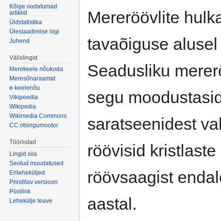
Kõige oodatumad
Mereröövlite hulk
artiklid
Üldstatistika
Üleslaadimise logi
tavaõiguse alusel
Juhend
Välislingid
Seadusliku mererö
Merekeele nõukoda
Meresõnaraamat
e-keelenõu
segu moodustasid
Vikipeedia
Wikipedia
Wikimedia Commons
saratseenidest val
CC otsingumootor
Tööriistad
röövisid kristlast
Lingid siia
Seotud muudatused
röövsaagist endal
Erileheküljed
Prinditav versioon
Püsilink
aastal.
Lehekülje teave