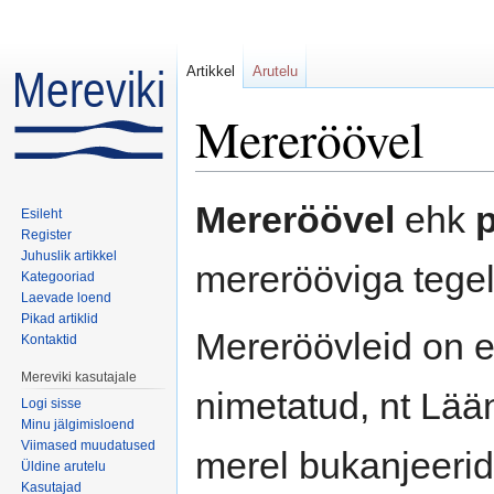
Artikkel
Arutelu
Mereröövel
Mine:
navigeerimiskast
,
otsi
Mereröövel
ehk
p
Esileht
Register
Juhuslik artikkel
mererööviga tegele
Kategooriad
Laevade loend
Pikad artiklid
Mereröövleid on er
Kontaktid
Mereviki kasutajale
nimetatud, nt Lää
Logi sisse
Minu jälgimisloend
Viimased muudatused
merel bukanjeeride
Üldine arutelu
Kasutajad