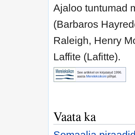
Ajaloo tuntumad 
(Barbaros Hayredd
Raleigh, Henry Mo
Laffite (Lafitte).
See artikkel on kirjutatud 1996.
aasta
Mereleksikoni
põhjal.
Vaata ka
Somaalia piraadi