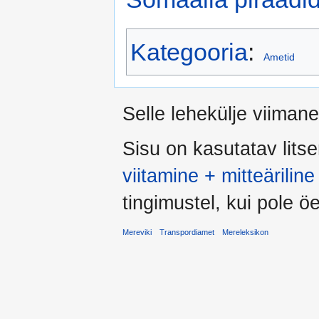
Kategooria
:
Ametid
Selle lehekülje viiman
Sisu on kasutatav lits
viitamine + mitteärili
tingimustel, kui pole öel
Mereviki
Transpordiamet
Mereleksikon