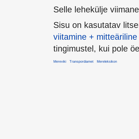
Selle lehekülje viiman
Sisu on kasutatav lits
viitamine + mitteärili
tingimustel, kui pole öel
Mereviki
Transpordiamet
Mereleksikon