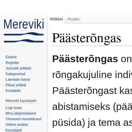
Artikkel
Arutelu
Päästerõngas
Mine:
navigeerimiskast
,
otsi
Päästerõngas
on 
Esileht
Register
Juhuslik artikkel
rõngakujuline ind
Kategooriad
Laevade loend
Pikad artiklid
Päästerõngast ka
Kontaktid
Mereviki kasutajale
abistamiseks (pää
Logi sisse
Minu jälgimisloend
püsida) ja tema 
Viimased muudatused
Üldine arutelu
Kasutajad