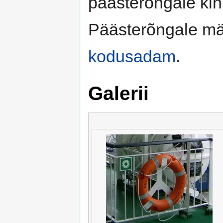
päästerõngale kinn
Päästerõngale mär
kodusadam
.
Galerii