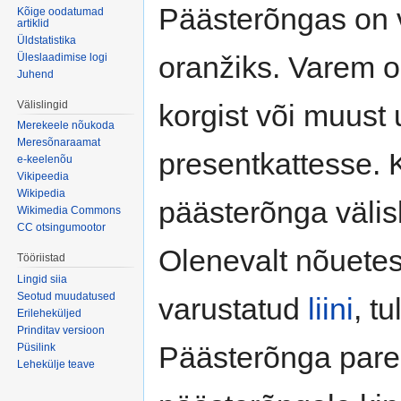
Päästerõngas on v
Kõige oodatumad
artiklid
Üldstatistika
oranžiks. Varem o
Üleslaadimise logi
Juhend
Välislingid
korgist või muust
Merekeele nõukoda
Meresõnaraamat
presentkattesse. 
e-keelenõu
Vikipeedia
Wikipedia
päästerõnga välis
Wikimedia Commons
CC otsingumootor
Olenevalt nõuetes
Tööriistad
Lingid siia
Seotud muudatused
varustatud
liini
, t
Erileheküljed
Prinditav versioon
Päästerõnga par
Püsilink
Lehekülje teave