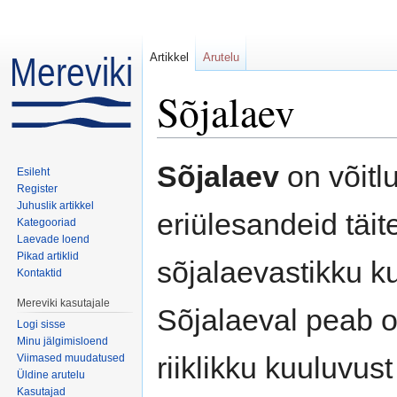
Artikkel
Arutelu
Sõjalaev
Mine:
navigeerimiskast
,
otsi
Sõjalaev
on võitlu
Esileht
Register
Juhuslik artikkel
eriülesandeid täit
Kategooriad
Laevade loend
Pikad artiklid
sõjalaevastikku k
Kontaktid
Mereviki kasutajale
Sõjalaeval peab 
Logi sisse
Minu jälgimisloend
riiklikku kuuluvus
Viimased muudatused
Üldine arutelu
Kasutajad