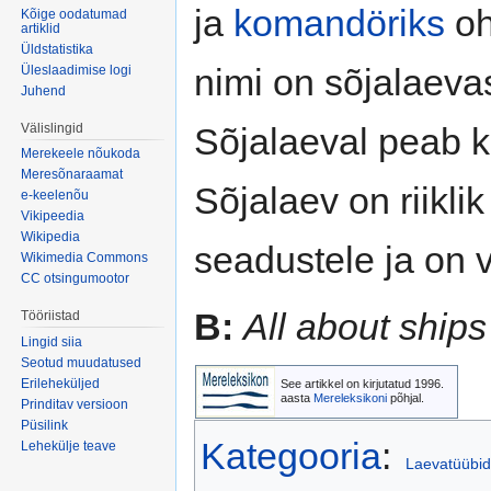
ja
komandöriks
oh
Kõige oodatumad
artiklid
Üldstatistika
nimi on sõjalaevas
Üleslaadimise logi
Juhend
Välislingid
Sõjalaeval peab k
Merekeele nõukoda
Meresõnaraamat
Sõjalaev on riiklik
e-keelenõu
Vikipeedia
Wikipedia
seadustele ja on v
Wikimedia Commons
CC otsingumootor
B:
All about ship
Tööriistad
Lingid siia
Seotud muudatused
Erileheküljed
See artikkel on kirjutatud 1996.
aasta
Mereleksikoni
põhjal.
Prinditav versioon
Püsilink
Kategooria
:
Lehekülje teave
Laevatüübid