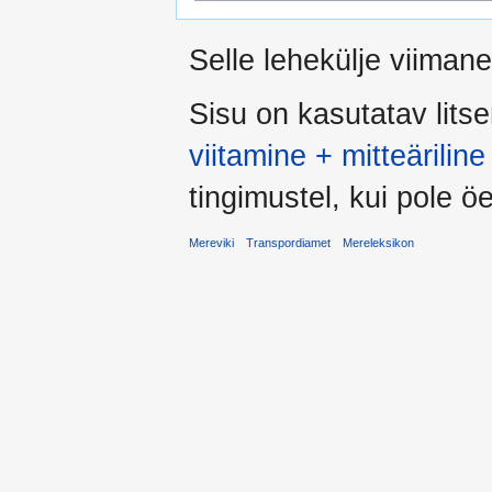
Selle lehekülje viiman
Sisu on kasutatav lits
viitamine + mitteärili
tingimustel, kui pole öel
Mereviki
Transpordiamet
Mereleksikon