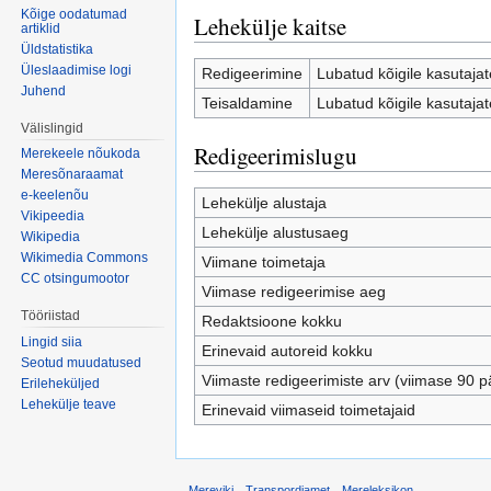
Kõige oodatumad
Lehekülje kaitse
artiklid
Üldstatistika
Üleslaadimise logi
Redigeerimine
Lubatud kõigile kasutajate
Juhend
Teisaldamine
Lubatud kõigile kasutajate
Välislingid
Redigeerimislugu
Merekeele nõukoda
Meresõnaraamat
e-keelenõu
Lehekülje alustaja
Vikipeedia
Lehekülje alustusaeg
Wikipedia
Wikimedia Commons
Viimane toimetaja
CC otsingumootor
Viimase redigeerimise aeg
Tööriistad
Redaktsioone kokku
Lingid siia
Erinevaid autoreid kokku
Seotud muudatused
Viimaste redigeerimiste arv (viimase 90 p
Erileheküljed
Lehekülje teave
Erinevaid viimaseid toimetajaid
Mereviki
Transpordiamet
Mereleksikon