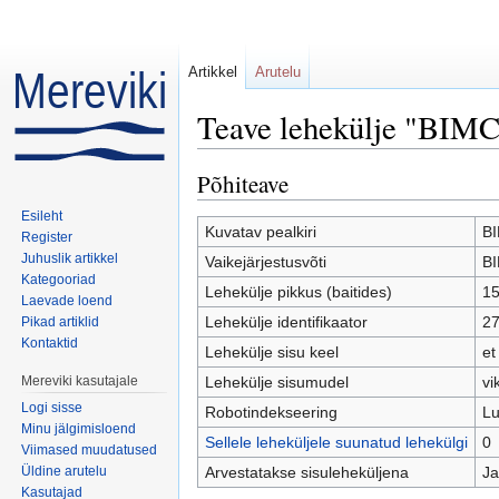
Artikkel
Arutelu
Teave lehekülje "BIMC
Mine:
navigeerimiskast
,
otsi
Põhiteave
Esileht
Kuvatav pealkiri
B
Register
Juhuslik artikkel
Vaikejärjestusvõti
B
Kategooriad
Lehekülje pikkus (baitides)
1
Laevade loend
Lehekülje identifikaator
2
Pikad artiklid
Kontaktid
Lehekülje sisu keel
et
Mereviki kasutajale
Lehekülje sisumudel
vi
Logi sisse
Robotindekseering
Lu
Minu jälgimisloend
Sellele leheküljele suunatud lehekülgi
0
Viimased muudatused
Üldine arutelu
Arvestatakse sisuleheküljena
Ja
Kasutajad