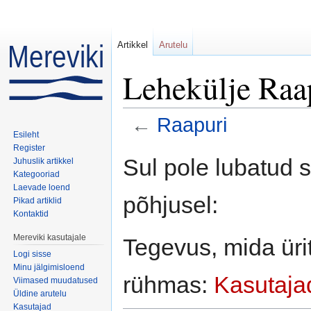
Artikkel
Arutelu
Lehekülje Raap
←
Raapuri
Esileht
Mine:
navigeerimiskast
,
otsi
Register
Sul pole lubatud 
Juhuslik artikkel
Kategooriad
Laevade loend
põhjusel:
Pikad artiklid
Kontaktid
Mereviki kasutajale
Tegevus, mida ürit
Logi sisse
Minu jälgimisloend
rühmas:
Kasutaja
Viimased muudatused
Üldine arutelu
Kasutajad