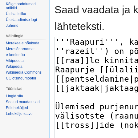
Kõige oodatumad
Saad vaadata ja k
artiklid
Üldstatistika
Üleslaadimise logi
lähteteksti.
Juhend
Välislingid
Merekeele nõukoda
Meresõnaraamat
e-keelenõu
Vikipeedia
Wikipedia
Wikimedia Commons
CC otsingumootor
Tööriistad
Lingid siia
Seotud muudatused
Erileheküljed
Lehekülje teave