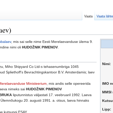
Vaata
Vaata lähte
aev)
ubalaev
, mis sai selle nime Eesti Merelaevanduse ülema 9.
Endine nimi oli
HUDOŽNIK PIMENOV
.
Nimi:
izu, Miho Shipyard Co Ltd-s tehasenumbriga 1045
ellinud Spliethoff's Bevrachtingskantoor B.V. Amsterdamis; laev
Merelaevanduse Ministeerium
, mis andis selle opereerida
IMO n
laeva nimeks sai
HUDOŽNIK PIMENOV
MMSI 
BRUKA
liputunnistus väljastati 17. veebruaril 1992. Laeva
i Ülemnõukogu 20. augusti 1991. a. otsus, laeva hinnaks
Kutsu
Lipp:
 uue kutsungi ESAY