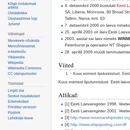
Kõige oodatumad
4. detsembril 2000 kustutati
Eesti L
artiklid
SA, Liberia, Monrovia, 80 Broad Str.
Üldstatistika
Tallinn, Narva mnt. 53
Üleslaadimise logi
Juhend
7. detsembril 2000 on laeva nimeks 
25. aprillil 2003 on laev Eesti Laev
Välislingid
2003. aastal sai laev nimeks
WINN
Merekeele nõukoda
Peterburist ja operaator NT Shippi
Meresõnaraamat
28. aprillil 2009 müüdi lammutamis
e-keelenõu
Vikipeedia
Wikipedia
Viited
Wikimedia Commons
↑
Kuus esimest liputunnistust. Ee
CC otsingumootor
Kuus esimest liputunnistust. Eesti l
Tööriistad
Lingid siia
Allikad:
Seotud muudatused
Erileheküljed
[1] Eesti Laevaregister 1998. Veete
Prinditav versioon
[2] Eesti Laevaregister 2001. Veete
Püsilink
[3]
http://www.miramarshipindex.org
Lehekülje teave
[4]
http://www.shipspotting.com/