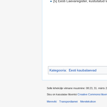
[5] Eesti Laevaregister, kustutatud
Kategooria
:
Eesti kaubalaevad
Selle lehekülje viimane muutmine: 08:23, 31. märts 
Sisu on kasutatav litsentsi
Creative Commonsi litsent
Mereviki
Transpordiamet
Mereleksikon