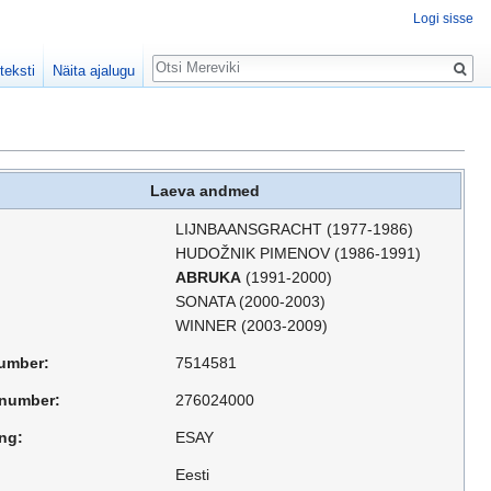
Logi sisse
Otsing
teksti
Näita ajalugu
Laeva andmed
LIJNBAANSGRACHT (1977-1986)
HUDOŽNIK PIMENOV (1986-1991)
ABRUKA
(1991-2000)
SONATA (2000-2003)
WINNER (2003-2009)
umber:
7514581
number:
276024000
ng:
ESAY
Eesti