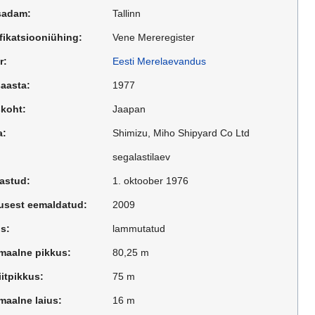
sadam:
Tallinn
fikatsiooniühing:
Vene Mereregister
r:
Eesti Merelaevandus
aasta:
1977
skoht:
Jaapan
a:
Shimizu, Miho Shipyard Co Ltd
segalastilaev
lastud:
1. oktoober 1976
usest eemaldatud:
2009
s:
lammutatud
maalne pikkus:
80,25 m
itpikkus:
75 m
maalne laius:
16 m