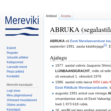
Artikkel
Arutelu
ABRUKA (segalastil
Mine:
navigeerimiskast
,
otsi
ABRUKA
oli
Eesti Merelaevanduse
ka
[1]
septembri 1991. aasta käskkirjaga
. 
Esileht
Register
Ajalugu
Juhuslik artikkel
Kategooriad
1977. aastal valmis Jaapanis Shim
Laevade loend
LIJNBAANSGRACHT
, mille oli t
Pikad artiklid
oli veesatud 1. oktoobril 1976
Kontaktid
1986. aastal ostis laeva
NSV Liidu 
Mereviki kasutajale
Eesti Riiklikule Merelaevandusele
, 
Logi sisse
augustis 1991 antud uue nimega
A
Minu jälgimisloend
omandamise alus oli Eesti Vabariig
Viimased muudatused
loeti 1 873 618 rubla
Üldine arutelu
Kasutajad
16. aprillil sai laev endise asemel