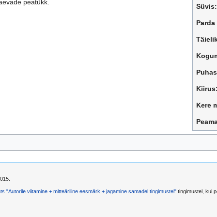
 laevade peatükk.
Süvis:
Parda
Täiel
Kogum
Puhas
Kiirus
Kere m
Peama
2015.
s "Autorile viitamine + mitteäriline eesmärk + jagamine samadel tingimustel"
tingimustel, kui po