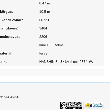
8,47 m
 kõrgus:
10,5 m
ik kandevõime:
6072 t
ahutavus:
3464
mahutavus:
2206
:
kuni 13,5 sõlme
aterjal:
teras
sin:
HANSHIN 6LU 46A diisel, 2574 kW
le öeldud teisiti.