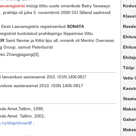
aevaregistrist
müügi tõttu uuele omanikule Batry Seaways
Kodu
, prahtija oli juba 5. novembrist 2000 OÜ Silland aadressil
Klassi
Eesti Laevaregistris registreeritud
SONATA
Reede
aregistrist kustutatud prahilepingu lõppemise tõttu
Ehitus
ER
Saint Nevise ja Kittsi lipu all, omanik oli Mentor Overseas
ng Group, samuti Peterburist
Ehitu
eks Zhangjiagangi[3].
Ehitaj
Tüüp:
sti laevanduse aastaraamat 2010. ISSN 1406-0817
Vette 
aevanduse aastaraamat 2010. ISSN 1406-0817
Kasut
Staatu
ede Amet,Tallinn, 1998;
Maksi
ede Amet. Tallinn, 2001;
Gabari
.nz/ship/show/
;
Maksi